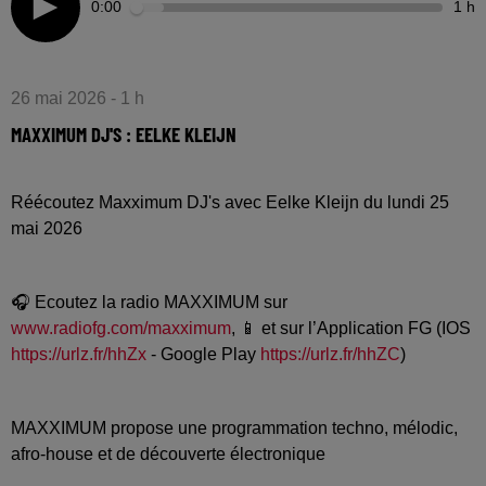
0:00
1 h
26 mai 2026 - 1 h
MAXXIMUM DJ'S : EELKE KLEIJN
Réécoutez Maxximum DJ's avec Eelke Kleijn du lundi 25
mai 2026
🎧 Ecoutez la radio MAXXIMUM sur
www.radiofg.com/maxximum
, 📱 et sur l’Application FG (IOS
https://urlz.fr/hhZx
- Google Play
https://urlz.fr/hhZC
)
MAXXIMUM propose une programmation techno, mélodic,
afro-house et de découverte électronique