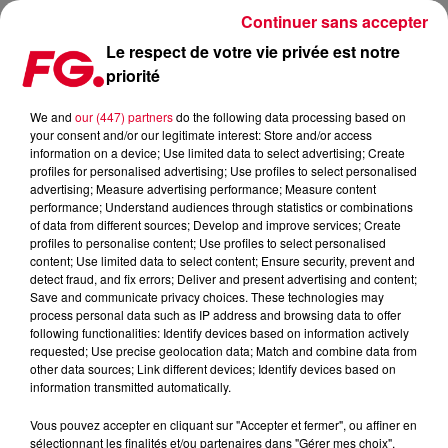
Continuer sans accepter
Le respect de votre vie privée est notre
priorité
MAXXIMUM DJ'S : EELKE KLEIJN
We and
our (447) partners
do the following data processing based on
your consent and/or our legitimate interest: Store and/or access
information on a device; Use limited data to select advertising; Create
profiles for personalised advertising; Use profiles to select personalised
advertising; Measure advertising performance; Measure content
performance; Understand audiences through statistics or combinations
of data from different sources; Develop and improve services; Create
profiles to personalise content; Use profiles to select personalised
content; Use limited data to select content; Ensure security, prevent and
detect fraud, and fix errors; Deliver and present advertising and content;
Save and communicate privacy choices. These technologies may
process personal data such as IP address and browsing data to offer
following functionalities: Identify devices based on information actively
requested; Use precise geolocation data; Match and combine data from
other data sources; Link different devices; Identify devices based on
information transmitted automatically.
Vous pouvez accepter en cliquant sur "Accepter et fermer", ou affiner en
sélectionnant les finalités et/ou partenaires dans "Gérer mes choix".