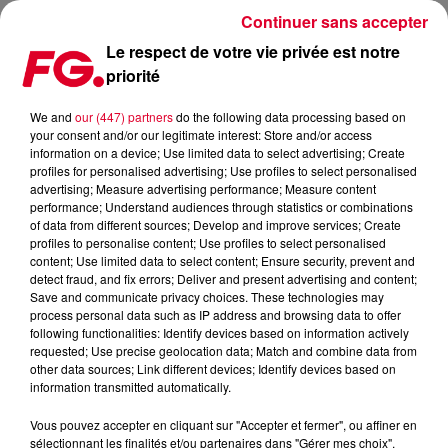
Continuer sans accepter
Le respect de votre vie privée est notre
priorité
MAXXIMUM DJ'S : CRISTIAN VARELA
We and
our (447) partners
do the following data processing based on
your consent and/or our legitimate interest: Store and/or access
information on a device; Use limited data to select advertising; Create
profiles for personalised advertising; Use profiles to select personalised
advertising; Measure advertising performance; Measure content
performance; Understand audiences through statistics or combinations
of data from different sources; Develop and improve services; Create
profiles to personalise content; Use profiles to select personalised
content; Use limited data to select content; Ensure security, prevent and
detect fraud, and fix errors; Deliver and present advertising and content;
Save and communicate privacy choices. These technologies may
process personal data such as IP address and browsing data to offer
following functionalities: Identify devices based on information actively
requested; Use precise geolocation data; Match and combine data from
other data sources; Link different devices; Identify devices based on
information transmitted automatically.
Vous pouvez accepter en cliquant sur "Accepter et fermer", ou affiner en
sélectionnant les finalités et/ou partenaires dans "Gérer mes choix".