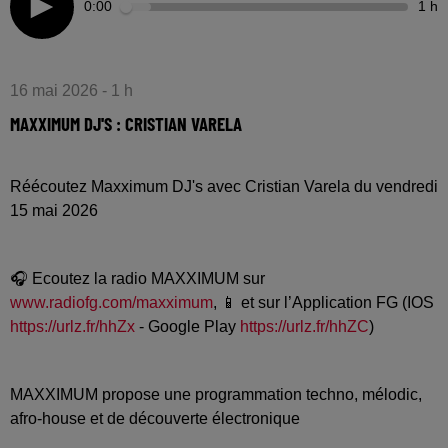
0:00
1 h
16 mai 2026 - 1 h
MAXXIMUM DJ'S : CRISTIAN VARELA
Réécoutez Maxximum DJ's avec Cristian Varela du vendredi
15 mai 2026
🎧 Ecoutez la radio MAXXIMUM sur
www.radiofg.com/maxximum
, 📱 et sur l’Application FG (IOS
https://urlz.fr/hhZx
- Google Play
https://urlz.fr/hhZC
)
MAXXIMUM propose une programmation techno, mélodic,
afro-house et de découverte électronique