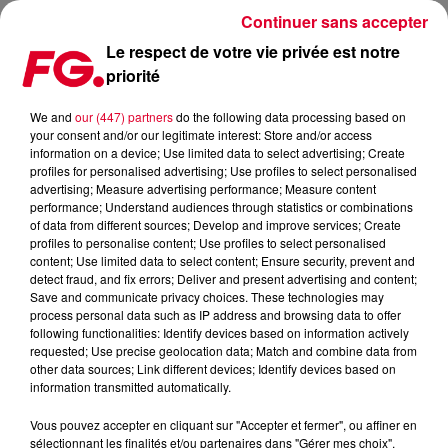
Continuer sans accepter
Le respect de votre vie privée est notre
priorité
MARTIN GARRIX INVITÉ D'ANTOINE BADUEL CE SOIR !
We and
our (447) partners
do the following data processing based on
your consent and/or our legitimate interest: Store and/or access
Publié : 25 juin 2025 à 11h41 par Christophe HUBERT
information on a device; Use limited data to select advertising; Create
profiles for personalised advertising; Use profiles to select personalised
advertising; Measure advertising performance; Measure content
performance; Understand audiences through statistics or combinations
of data from different sources; Develop and improve services; Create
profiles to personalise content; Use profiles to select personalised
content; Use limited data to select content; Ensure security, prevent and
detect fraud, and fix errors; Deliver and present advertising and content;
Save and communicate privacy choices. These technologies may
process personal data such as IP address and browsing data to offer
following functionalities: Identify devices based on information actively
requested; Use precise geolocation data; Match and combine data from
other data sources; Link different devices; Identify devices based on
information transmitted automatically.
Vous pouvez accepter en cliquant sur "Accepter et fermer", ou affiner en
sélectionnant les finalités et/ou partenaires dans "Gérer mes choix".