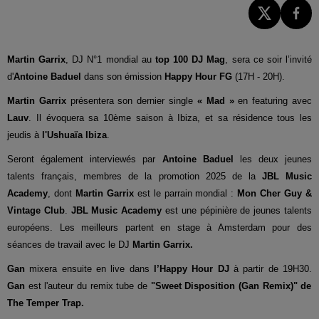
Martin Garrix
, DJ N°1 mondial au
top 100 DJ Mag
, sera ce soir l’invité
d'
Antoine Baduel
dans son émission
Happy Hour FG
(17H - 20H).
Martin Garrix
présentera son dernier single
« Mad »
en featuring avec
Lauv
. Il évoquera sa 10ème saison à Ibiza, et sa résidence tous les
jeudis à
l'Ushuaïa Ibiza
.
Seront également interviewés par
Antoine Baduel
les deux jeunes
talents français, membres de la promotion 2025 de la
JBL Music
Academy
, dont
Martin Garrix
est le parrain mondial :
Mon Cher Guy &
Vintage Club
.
JBL Music Academy
est une pépinière de jeunes talents
européens. Les meilleurs partent en stage à Amsterdam pour des
séances de travail avec le DJ
Martin Garrix.
Gan
mixera ensuite en live dans
l’Happy Hour DJ
à partir de 19H30.
Gan
est l'auteur du remix tube de
"Sweet Disposition (Gan Remix)" de
The Temper Trap.