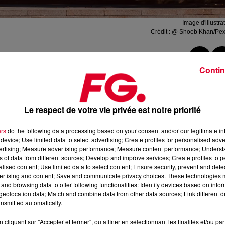
Image d'illustra
Crédit :
@ Shoeb Khan/Pex
Contin
trimoine
, que l’annonce a été faite. Marseille va demander le
Le respect de votre vie privée est notre priorité
 Historiques.
ers
do the following data processing based on your consent and/or our legitimate int
 Cité Phocéenne cherche ainsi, et enfin, à valoriser son
device; Use limited data to select advertising; Create profiles for personalised adver
Villa Valmer
, les
Escaliers de la gare
ou encore le
Musée
vertising; Measure advertising performance; Measure content performance; Unders
ns of data from different sources; Develop and improve services; Create profiles to 
alised content; Use limited data to select content; Ensure security, prevent and detect
– 93 en tout – mais il s’agira d’élargir le nombre pour une
ertising and content; Save and communicate privacy choices. These technologies
 notamment le
Palais du Pharo
ou la
Tour du Lazaret
qui n’ont
and browsing data to offer following functionalities: Identify devices based on infor
eolocation data; Match and combine data from other data sources; Link different de
nsmitted automatically.
cliquant sur "Accepter et fermer", ou affiner en sélectionnant les finalités et/ou pa