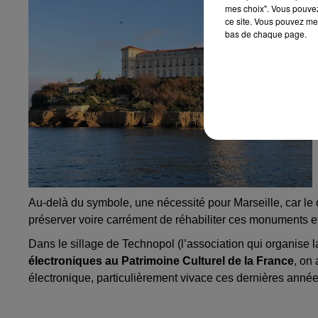
mes choix". Vous pouvez
ce site. Vous pouvez met
bas de chaque page.
Au-delà du symbole, une nécessité pour Marseille, car le
préserver voire carrément de réhabiliter ces monuments et
Dans le sillage de Technopol (l’association qui organise
électroniques au Patrimoine Culturel de la France
, on
électronique, particulièrement vivace ces dernières années