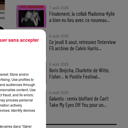
7 août 2026
Finalement, la collab Madonna-Kylie
tion
els
a bien eu lieu avec ce nouveau...
6 août 2026
uer sans accepter
Ce jeudi 6 aout, retrouvez l'interview
FG archive de Calvin Harris...
6 août 2026
Boris Brejcha, Charlotte de Witte,
erest: Store and/or
Fisher… le Positiv Festival...
tising; Use profiles to
tand audiences through
personalise content; Use
6 août 2026
 fraud, and fix errors;
Galantis : remix bluffant de Can’t
 may process personal
Take My Eyes Off You pour un...
mation actively
vices; Identify devices
rtenaires dans "Gérer