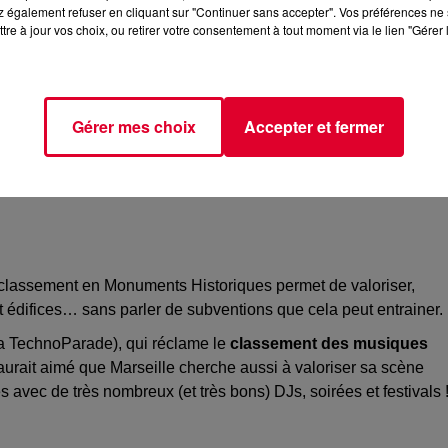
 également refuser en cliquant sur "Continuer sans accepter". Vos préférences ne 
tre à jour vos choix, ou retirer votre consentement à tout moment via le lien "Gérer 
Gérer mes choix
Accepter et fermer
 classement en Monuments Historiques permet de valoriser,
 édifices… sans parler de subventions que cela peut entrainer.
 la TechnoParade), qui réclame le
classement des musiques
 aurait aimé que Marseille cherche aussi à valoriser sa scène
 avec de très nombreux (et très bons) DJs, soirées et festivals 