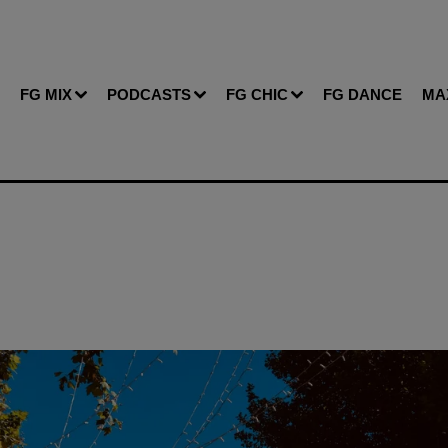
FG MIX
PODCASTS
FG CHIC
FG DANCE
MA