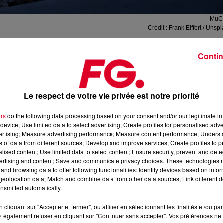
MuC
Crédit :
Frank Eiffert / Unsp
Contin
mmanuel Macron
à Marseille, il y a quelques jours, on a surto
.
Peut-être n’avez-vous donc pas vu que le
Président de la
Le respect de votre vie privée est notre priorité
eille En Grand
».
ers
do the following data processing based on your consent and/or our legitimate int
device; Use limited data to select advertising; Create profiles for personalised adver
 Phocéenne
l’un des poumons culturels de la France
(ce qu'ell
vertising; Measure advertising performance; Measure content performance; Unders
iche en fêtes et festivals)
et une capitale du cinéma
.
En effet,
ns of data from different sources; Develop and improve services; Create profiles to 
alised content; Use limited data to select content; Ensure security, prevent and detect
 notamment :
ertising and content; Save and communicate privacy choices. These technologies
and browsing data to offer following functionalities: Identify devices based on infor
la Méditerranée
pour les tournages et d’une formation aux
eolocation data; Match and combine data from other data sources; Link different de
nsmitted automatically.
cliquant sur "Accepter et fermer", ou affiner en sélectionnant les finalités et/ou pa
 également refuser en cliquant sur "Continuer sans accepter". Vos préférences ne 