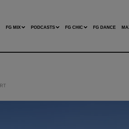
FG MIX
PODCASTS
FG CHIC
FG DANCE
MA
ERT