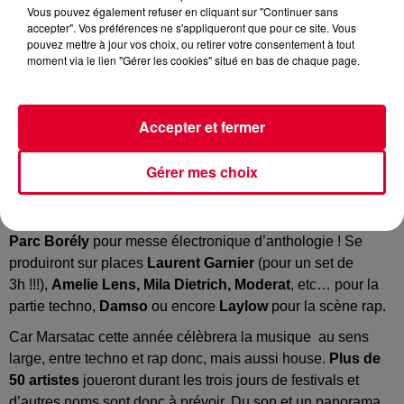
Vous pouvez également refuser en cliquant sur "Continuer sans
accepter". Vos préférences ne s'appliqueront que pour ce site. Vous
Clubs et festivals déterminés à rattraper le temps perdu !
pouvez mettre à jour vos choix, ou retirer votre consentement à tout
Alors qu’il faut attendre encore deux semaines pour voir la
moment via le lien "Gérer les cookies" situé en bas de chaque page.
réouverture des clubs et discothèques, nombreux sont les
organisateurs d’événements qui teasent déjà sur leurs
projets. Points communs : 1) une grosse envie de voir
Accepter et fermer
revenir le public et les artistes 2) un déluge de stars DJs qui
vont se bousculer un peu partout en France.
Gérer mes choix
Dernier en date, l’excellent festival
Marsatac
de Marseille.
Du 10 au 12 juin prochain, l’événement fera son retour au
Parc Borély
pour messe électronique d’anthologie ! Se
produiront sur places
Laurent Garnier
(pour un set de
3h !!!),
Amelie Lens, Mila Dietrich, Moderat
, etc… pour la
partie techno,
Damso
ou encore
Laylow
pour la scène rap.
Car Marsatac cette année célèbrera la musique au sens
large, entre techno et rap donc, mais aussi house.
Plus de
50 artistes
joueront durant les trois jours de festivals et
d’autres noms sont donc à prévoir. Du son et un panorama