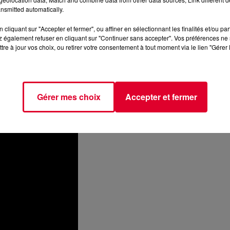
nsmitted automatically.
lieve
» de
Ministers de la Funk
.
1999, véritable bijou du genre, ce qui ne surprend pas quand on
cliquant sur "Accepter et fermer", ou affiner en sélectionnant les finalités et/ou pa
 également refuser en cliquant sur "Continuer sans accepter". Vos préférences ne 
Morillo
,
Harry Romero
,
José Nunez
. Sans compter le fait que 
tre à jour vos choix, ou retirer votre consentement à tout moment via le lien "Gérer 
e, sublimé par la voix de la diva
Jocelyn Brown
.
réputation bien établie, pour oser reprendre ce single. Mark Knight
il a surtout modifié l’original pour poser son experte touche tech
Gérer mes choix
Accepter et fermer