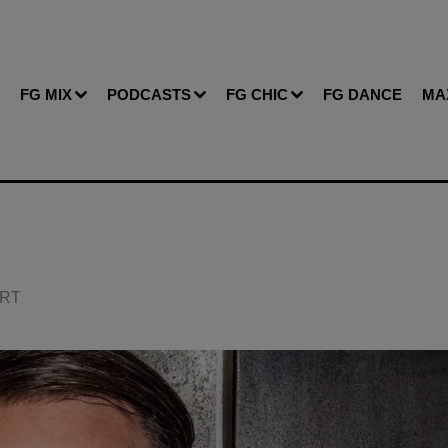
FG MIX
PODCASTS
FG CHIC
FG DANCE
MA
ERT