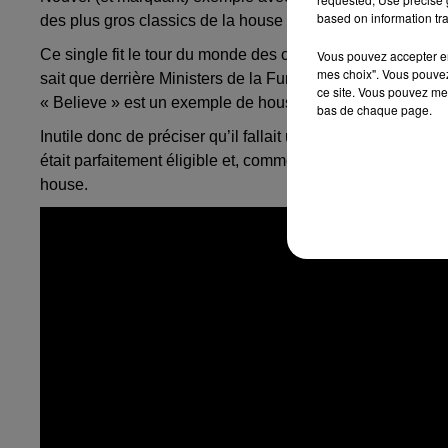
based on information tra
des plus gros classics de la house music, le fameux «
Be
Ce single fit le tour du monde des clubs dès sa sortie en 
Vous pouvez accepter en 
mes choix". Vous pouvez
sait que derrière Ministers de la Funk se cachaient
Erick 
ce site. Vous pouvez met
« Believe » est un exemple de house vocale par excellenc
bas de chaque page.
Inutile donc de préciser qu’il fallait un poids lourd, à la 
était parfaitement éligible et, comme on peut s’y attendre, 
house.