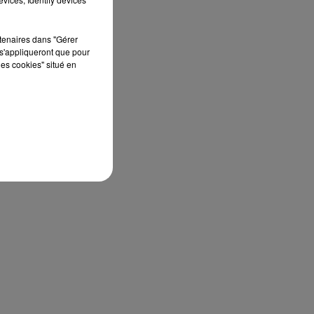
rtenaires dans "Gérer
s'appliqueront que pour
ce
les cookies" situé en