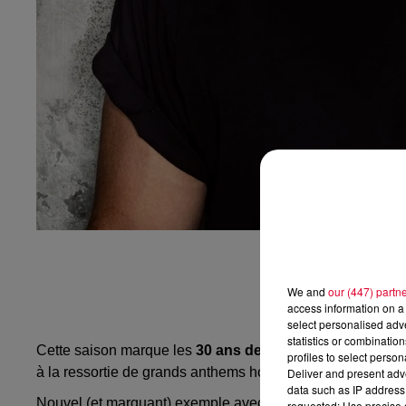
We and
our (447) partn
access information on a 
select personalised ad
statistics or combinatio
Cette saison marque les
30 ans des musiques électron
profiles to select person
à la ressortie de grands anthems house et techno.
Deliver and present adv
data such as IP address 
Nouvel (et marquant) exemple avec le DJ anglais
Mark K
requested; Use precise g