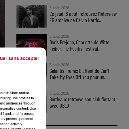
6 août 2026
Ce jeudi 6 aout, retrouvez l'interview
FG archive de Calvin Harris...
6 août 2026
Boris Brejcha, Charlotte de Witte,
Fisher… le Positiv Festival...
uer sans accepter
6 août 2026
Galantis : remix bluffant de Can’t
ght
Take My Eyes Off You pour un...
ght
erest: Store and/or
5 août 2026
tising; Use profiles to
Bordeaux retrouve son club flottant
tand audiences through
avec UBLO
personalise content; Use
e,
 fraud, and fix errors;
 may process personal
mation actively
n
vices; Identify devices