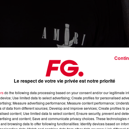
Contin
Mark Kni
Le respect de votre vie privée est notre priorité
Crédit :
@facebook.com/djmarkkni
ers
do the following data processing based on your consent and/or our legitimate int
device; Use limited data to select advertising; Create profiles for personalised adver
vertising; Measure advertising performance; Measure content performance; Unders
ns of data from different sources; Develop and improve services; Create profiles to 
iques sur RadioFG
et la période est très exactement à la repris
alised content; Use limited data to select content; Ensure security, prevent and detect
ertising and content; Save and communicate privacy choices. These technologies
and browsing data to offer following functionalities: Identify devices based on infor
night
– pardon, la légende Mark Knight – qui vient de remixer u
eolocation data; Match and combine data from other data sources; Link different de