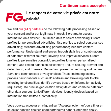
Continuer sans accepter
Le respect de votre vie privée est notre
priorité
MAMA SHELTER À RENNES
We and
our (447) partners
do the following data processing based on
your consent and/or our legitimate interest: Store and/or access
Publié : 5 janvier 2023 à 12h16 par Solène Cordier
information on a device; Use limited data to select advertising; Create
profiles for personalised advertising; Use profiles to select personalised
advertising; Measure advertising performance; Measure content
performance; Understand audiences through statistics or combinations
of data from different sources; Develop and improve services; Create
profiles to personalise content; Use profiles to select personalised
content; Use limited data to select content; Ensure security, prevent and
detect fraud, and fix errors; Deliver and present advertising and content;
Save and communicate privacy choices. These technologies may
process personal data such as IP address and browsing data to offer
following functionalities: Identify devices based on information actively
requested; Use precise geolocation data; Match and combine data from
other data sources; Link different devices; Identify devices based on
information transmitted automatically.
Vous pouvez accepter en cliquant sur "Accepter et fermer", ou affiner en
sélectionnant les finalités et/ou partenaires dans "Gérer mes choix".