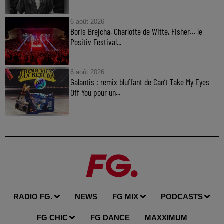
6 août 2026
Boris Brejcha, Charlotte de Witte, Fisher… le
Positiv Festival...
6 août 2026
Galantis : remix bluffant de Can’t Take My Eyes
Off You pour un...
RADIO FG.
NEWS
FG MIX
PODCASTS
FG CHIC
FG DANCE
MAXXIMUM