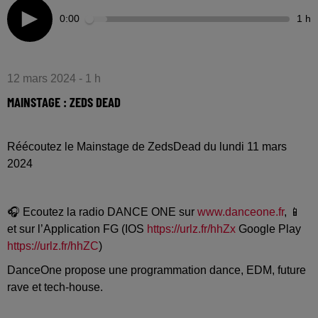
0:00
1 h
12 mars 2024 - 1 h
MAINSTAGE : ZEDS DEAD
Réécoutez le Mainstage de ZedsDead du lundi 11 mars
2024
🎧 Ecoutez la radio DANCE ONE sur
www.danceone.fr
, 📱
et sur l’Application FG (IOS
https://urlz.fr/hhZx
Google Play
https://urlz.fr/hhZC
)
DanceOne propose une programmation dance, EDM, future
rave et tech-house.