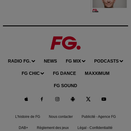
RADIO FG.
NEWS
FG MIX
PODCASTS
FG CHIC
FG DANCE
MAXXIMUM
FG SOUND
L'histoire de FG
Nous contacter
Publicité - Agence FG
DAB+
Règlement des jeux
Légal - Confidentialité