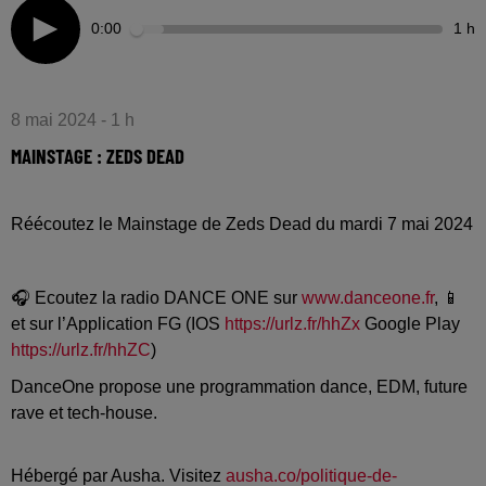
0:00
1 h
8 mai 2024 - 1 h
MAINSTAGE : ZEDS DEAD
Réécoutez le Mainstage de Zeds Dead du mardi 7 mai 2024
🎧 Ecoutez la radio DANCE ONE sur
www.danceone.fr
, 📱
et sur l’Application FG (IOS
https://urlz.fr/hhZx
Google Play
https://urlz.fr/hhZC
)
DanceOne propose une programmation dance, EDM, future
rave et tech-house.
Hébergé par Ausha. Visitez
ausha.co/politique-de-