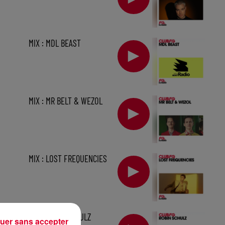
MIX : MDL BEAST
MIX : MR BELT & WEZOL
MIX : LOST FREQUENCIES
1 h
MIX : ROBIN SCHULZ
uer sans accepter