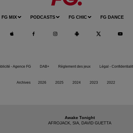
FG MIX
PODCASTS
FG CHIC
FG DANCE
blicité - Agence FG
DAB+
Règlement des jeux
Légal - Confidentiali
Archives
2026
2025
2024
2023
2022
Awake Tonight
AFROJACK, SIA, DAVID GUETTA