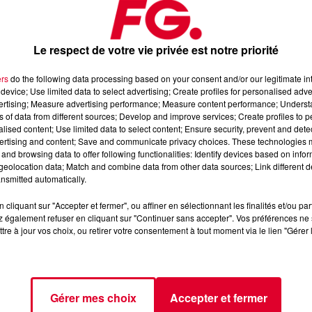
Le respect de votre vie privée est notre priorité
ers
do the following data processing based on your consent and/or our legitimate int
device; Use limited data to select advertising; Create profiles for personalised adver
vertising; Measure advertising performance; Measure content performance; Unders
a du lundi 5 août 2024
ns of data from different sources; Develop and improve services; Create profiles to 
alised content; Use limited data to select content; Ensure security, prevent and detect
ertising and content; Save and communicate privacy choices. These technologies
and browsing data to offer following functionalities: Identify devices based on infor
📱 et sur l’Application FG (IOS
https://urlz.fr/hhZx
Google Play
eolocation data; Match and combine data from other data sources; Link different de
nsmitted automatically.
e rave et tech-house
cliquant sur "Accepter et fermer", ou affiner en sélectionnant les finalités et/ou pa
 également refuser en cliquant sur "Continuer sans accepter". Vos préférences ne 
tre à jour vos choix, ou retirer votre consentement à tout moment via le lien "Gérer 
tialite
pour plus d'informations.
Gérer mes choix
Accepter et fermer