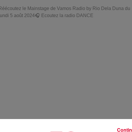
Réécoutez le Mainstage de Vamos Radio by Rio Dela Duna du
lundi 5 août 2024🎧 Ecoutez la radio DANCE
Contin