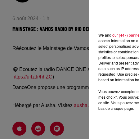
6 août 2024 - 1 h
MAINSTAGE : VAMOS RADIO BY RIO DELA DUNA
We and
our (447) partn
access information on a 
select personalised ad
Réécoutez le Mainstage de Vamos Radio by Rio Dela Dun
statistics or combinatio
profiles to select person
Deliver and present adv
data such as IP address 
🎧 Ecoutez la radio DANCE ONE sur
www.danceone.fr
, 
requested; Use precise g
https://urlz.fr/hhZC
)
based on information tra
DanceOne propose une programmation dance, EDM, futur
Vous pouvez accepter en 
mes choix". Vous pouvez
ce site. Vous pouvez met
Hébergé par Ausha. Visitez
ausha.co/politique-de-confiden
bas de chaque page.