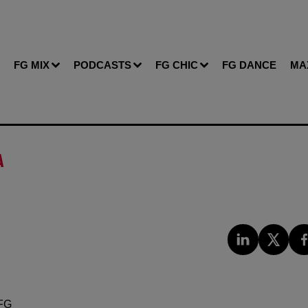
FG MIX
PODCASTS
FG CHIC
FG DANCE
MA
A
FG