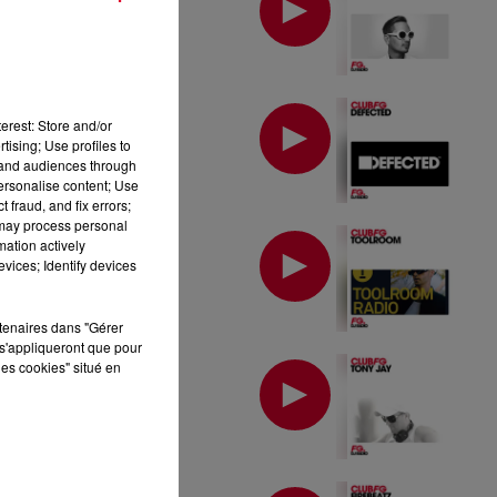
MIX : DEFECTED
erest: Store and/or
tising; Use profiles to
tand audiences through
personalise content; Use
 fraud, and fix errors;
 may process personal
MIX : TOOLROOM
mation actively
vices; Identify devices
rtenaires dans "Gérer
s'appliqueront que pour
MIX : TONY JAY
les cookies" situé en
MIX : FIREBEATZ