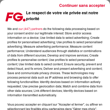
Continuer sans accepter
Le respect de votre vie privée est notre
priorité
MAINSTAGE : STEVE AOKI
We and
our (447) partners
do the following data processing based on
your consent and/or our legitimate interest: Store and/or access
information on a device; Use limited data to select advertising; Create
profiles for personalised advertising; Use profiles to select personalised
advertising; Measure advertising performance; Measure content
performance; Understand audiences through statistics or combinations
of data from different sources; Develop and improve services; Create
profiles to personalise content; Use profiles to select personalised
content; Use limited data to select content; Ensure security, prevent and
detect fraud, and fix errors; Deliver and present advertising and content;
Save and communicate privacy choices. These technologies may
process personal data such as IP address and browsing data to offer
following functionalities: Identify devices based on information actively
requested; Use precise geolocation data; Match and combine data from
other data sources; Link different devices; Identify devices based on
information transmitted automatically.
Vous pouvez accepter en cliquant sur "Accepter et fermer", ou affiner en
sélectionnant les finalités et/ou partenaires dans "Gérer mes choix".