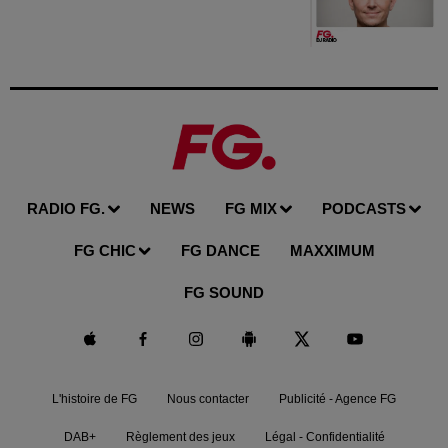
RADIO FG.
NEWS
FG MIX
PODCASTS
FG CHIC
FG DANCE
MAXXIMUM
FG SOUND
L'histoire de FG
Nous contacter
Publicité - Agence FG
DAB+
Règlement des jeux
Légal - Confidentialité