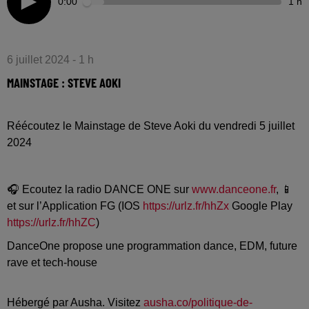
0:00
1 h
6 juillet 2024 - 1 h
MAINSTAGE : STEVE AOKI
Réécoutez le Mainstage de Steve Aoki du vendredi 5 juillet
2024
🎧 Ecoutez la radio DANCE ONE sur
www.danceone.fr
, 📱
et sur l’Application FG (IOS
https://urlz.fr/hhZx
Google Play
https://urlz.fr/hhZC
)
DanceOne propose une programmation dance, EDM, future
rave et tech-house
Hébergé par Ausha. Visitez
ausha.co/politique-de-