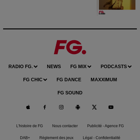
RADIO FG.
NEWS
FG MIX
PODCASTS
FG CHIC
FG DANCE
MAXXIMUM
FG SOUND
L'histoire de FG
Nous contacter
Publicité - Agence FG
DAB+
Règlement des jeux
Légal - Confidentialité