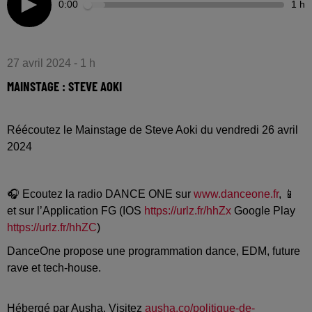
0:00
1 h
27 avril 2024 - 1 h
MAINSTAGE : STEVE AOKI
Réécoutez le Mainstage de Steve Aoki du vendredi 26 avril
2024
🎧 Ecoutez la radio DANCE ONE sur
www.danceone.fr
, 📱
et sur l’Application FG (IOS
https://urlz.fr/hhZx
Google Play
https://urlz.fr/hhZC
)
DanceOne propose une programmation dance, EDM, future
rave et tech-house.
Hébergé par Ausha. Visitez
ausha.co/politique-de-