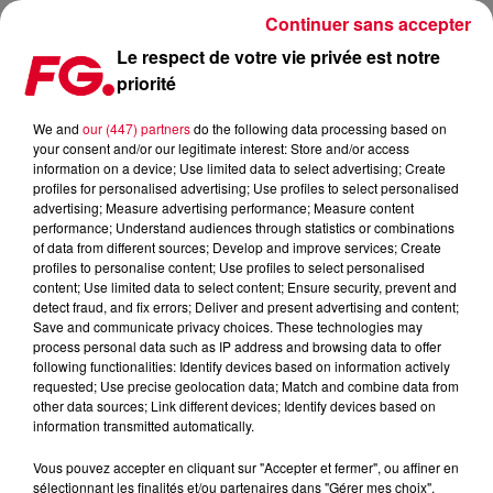
Continuer sans accepter
Le respect de votre vie privée est notre
priorité
MAINSTAGE : STEVE AOKI
We and
our (447) partners
do the following data processing based on
your consent and/or our legitimate interest: Store and/or access
information on a device; Use limited data to select advertising; Create
profiles for personalised advertising; Use profiles to select personalised
advertising; Measure advertising performance; Measure content
performance; Understand audiences through statistics or combinations
of data from different sources; Develop and improve services; Create
profiles to personalise content; Use profiles to select personalised
content; Use limited data to select content; Ensure security, prevent and
detect fraud, and fix errors; Deliver and present advertising and content;
Save and communicate privacy choices. These technologies may
process personal data such as IP address and browsing data to offer
following functionalities: Identify devices based on information actively
requested; Use precise geolocation data; Match and combine data from
other data sources; Link different devices; Identify devices based on
information transmitted automatically.
Vous pouvez accepter en cliquant sur "Accepter et fermer", ou affiner en
sélectionnant les finalités et/ou partenaires dans "Gérer mes choix".