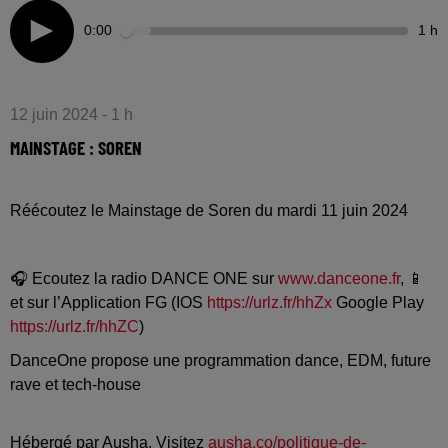
0:00
1 h
12 juin 2024 - 1 h
MAINSTAGE : SOREN
Réécoutez le Mainstage de Soren du mardi 11 juin 2024
🎧 Ecoutez la radio DANCE ONE sur
www.danceone.fr
, 📱
et sur l’Application FG (IOS
https://urlz.fr/hhZx
Google Play
https://urlz.fr/hhZC
)
DanceOne propose une programmation dance, EDM, future
rave et tech-house
Hébergé par Ausha. Visitez
ausha.co/politique-de-