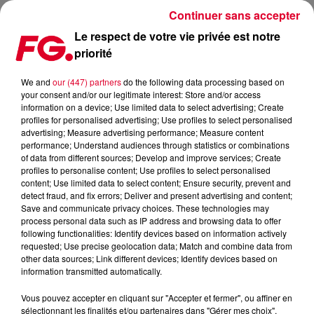
Continuer sans accepter
Le respect de votre vie privée est notre
priorité
MAINSTAGE : SOREN
We and
our (447) partners
do the following data processing based on
your consent and/or our legitimate interest: Store and/or access
information on a device; Use limited data to select advertising; Create
profiles for personalised advertising; Use profiles to select personalised
advertising; Measure advertising performance; Measure content
performance; Understand audiences through statistics or combinations
of data from different sources; Develop and improve services; Create
profiles to personalise content; Use profiles to select personalised
content; Use limited data to select content; Ensure security, prevent and
detect fraud, and fix errors; Deliver and present advertising and content;
Save and communicate privacy choices. These technologies may
process personal data such as IP address and browsing data to offer
following functionalities: Identify devices based on information actively
requested; Use precise geolocation data; Match and combine data from
other data sources; Link different devices; Identify devices based on
information transmitted automatically.
Vous pouvez accepter en cliquant sur "Accepter et fermer", ou affiner en
sélectionnant les finalités et/ou partenaires dans "Gérer mes choix".