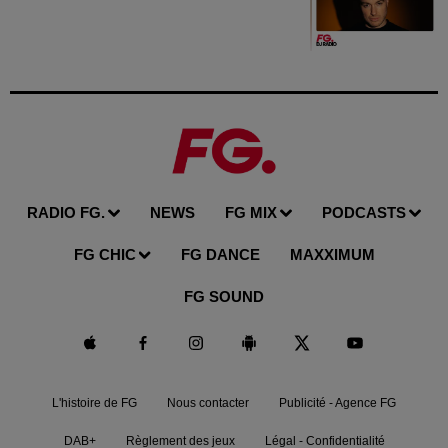
RADIO FG.
NEWS
FG MIX
PODCASTS
FG CHIC
FG DANCE
MAXXIMUM
FG SOUND
L'histoire de FG
Nous contacter
Publicité - Agence FG
DAB+
Règlement des jeux
Légal - Confidentialité