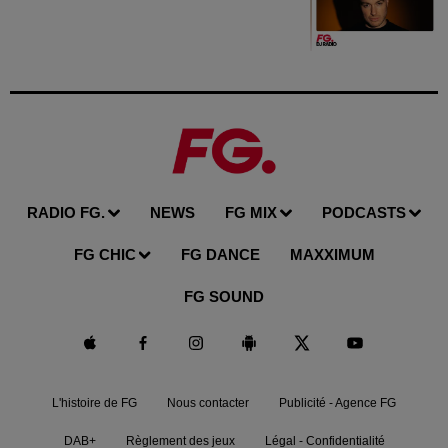
RADIO FG.
NEWS
FG MIX
PODCASTS
FG CHIC
FG DANCE
MAXXIMUM
FG SOUND
L'histoire de FG
Nous contacter
Publicité - Agence FG
DAB+
Règlement des jeux
Légal - Confidentialité