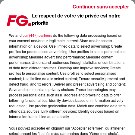
Continuer sans accepter
Le respect de votre vie privée est notre
priorité
MAINSTAGE : ROBIN SCHULZ
We and
our (447) partners
do the following data processing based on
your consent and/or our legitimate interest: Store and/or access
information on a device; Use limited data to select advertising; Create
profiles for personalised advertising; Use profiles to select personalised
advertising; Measure advertising performance; Measure content
performance; Understand audiences through statistics or combinations
of data from different sources; Develop and improve services; Create
profiles to personalise content; Use profiles to select personalised
content; Use limited data to select content; Ensure security, prevent and
detect fraud, and fix errors; Deliver and present advertising and content;
Save and communicate privacy choices. These technologies may
process personal data such as IP address and browsing data to offer
following functionalities: Identify devices based on information actively
requested; Use precise geolocation data; Match and combine data from
other data sources; Link different devices; Identify devices based on
information transmitted automatically.
Vous pouvez accepter en cliquant sur "Accepter et fermer", ou affiner en
sélectionnant les finalités et/ou partenaires dans "Gérer mes choix".