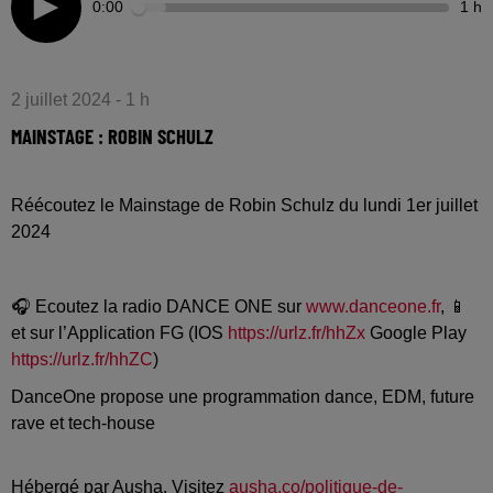
0:00
1 h
2 juillet 2024 - 1 h
MAINSTAGE : ROBIN SCHULZ
Réécoutez le Mainstage de Robin Schulz du lundi 1er juillet
2024
🎧 Ecoutez la radio DANCE ONE sur
www.danceone.fr
, 📱
et sur l’Application FG (IOS
https://urlz.fr/hhZx
Google Play
https://urlz.fr/hhZC
)
DanceOne propose une programmation dance, EDM, future
rave et tech-house
Hébergé par Ausha. Visitez
ausha.co/politique-de-