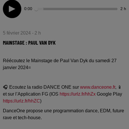
0:00
2 h
5 février 2024 - 2 h
MAINSTAGE : PAUL VAN DYK
Réécoutez le Mainstage de Paul Van Dyk du samedi 27
janvier 2024=
🎧 Ecoutez la radio DANCE ONE sur
www.danceone.fr
, 📱
et sur l’Application FG (IOS
https://urlz.fr/hhZx
Google Play
https://urlz.fr/hhZC
)
DanceOne propose une programmation dance, EDM, future
rave et tech-house.