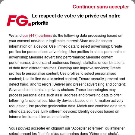
Continuer sans accepter
Le respect de votre vie privée est notre
priorité
MAINSTAGE : PAUL VAN DYK
We and
our (447) partners
do the following data processing based on
your consent and/or our legitimate interest: Store and/or access
information on a device; Use limited data to select advertising; Create
profiles for personalised advertising; Use profiles to select personalised
advertising; Measure advertising performance; Measure content
performance; Understand audiences through statistics or combinations
of data from different sources; Develop and improve services; Create
profiles to personalise content; Use profiles to select personalised
content; Use limited data to select content; Ensure security, prevent and
detect fraud, and fix errors; Deliver and present advertising and content;
Save and communicate privacy choices. These technologies may
process personal data such as IP address and browsing data to offer
following functionalities: Identify devices based on information actively
requested; Use precise geolocation data; Match and combine data from
other data sources; Link different devices; Identify devices based on
information transmitted automatically.
Vous pouvez accepter en cliquant sur "Accepter et fermer", ou affiner en
sélectionnant les finalités et/ou partenaires dans "Gérer mes choix".