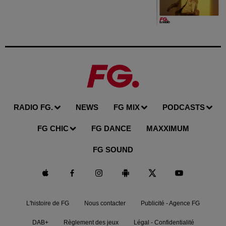
RADIO FG.
NEWS
FG MIX
PODCASTS
FG CHIC
FG DANCE
MAXXIMUM
FG SOUND
L'histoire de FG
Nous contacter
Publicité - Agence FG
DAB+
Règlement des jeux
Légal - Confidentialité