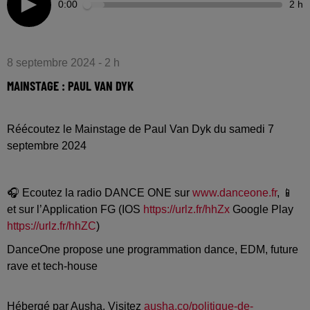
0:00
2 h
8 septembre 2024 - 2 h
MAINSTAGE : PAUL VAN DYK
Réécoutez le Mainstage de Paul Van Dyk du samedi 7
septembre 2024
🎧 Ecoutez la radio DANCE ONE sur
www.danceone.fr
, 📱
et sur l’Application FG (IOS
https://urlz.fr/hhZx
Google Play
https://urlz.fr/hhZC
)
DanceOne propose une programmation dance, EDM, future
rave et tech-house
Hébergé par Ausha. Visitez
ausha.co/politique-de-