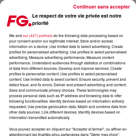
Continuer sans accepter
Le respect de votre vie privée est notre
priorité
MAINSTAGE : PAUL VAN DYK
We and
our (447) partners
do the following data processing based on
your consent and/or our legitimate interest: Store and/or access
information on a device; Use limited data to select advertising; Create
profiles for personalised advertising; Use profiles to select personalised
advertising; Measure advertising performance; Measure content
performance; Understand audiences through statistics or combinations
of data from different sources; Develop and improve services; Create
profiles to personalise content; Use profiles to select personalised
content; Use limited data to select content; Ensure security, prevent and
detect fraud, and fix errors; Deliver and present advertising and content;
Save and communicate privacy choices. These technologies may
process personal data such as IP address and browsing data to offer
following functionalities: Identify devices based on information actively
requested; Use precise geolocation data; Match and combine data from
other data sources; Link different devices; Identify devices based on
information transmitted automatically.
Vous pouvez accepter en cliquant sur "Accepter et fermer", ou affiner en
sélectionnant les finalités et/ou partenaires dans "Gérer mes choix".