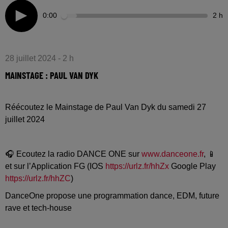
0:00
2 h
28 juillet 2024 - 2 h
MAINSTAGE : PAUL VAN DYK
Réécoutez le Mainstage de Paul Van Dyk du samedi 27
juillet 2024
🎧 Ecoutez la radio DANCE ONE sur
www.danceone.fr
, 📱
et sur l’Application FG (IOS
https://urlz.fr/hhZx
Google Play
https://urlz.fr/hhZC
)
DanceOne propose une programmation dance, EDM, future
rave et tech-house