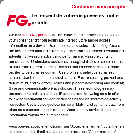
Continuer sans accepter
Le respect de votre vie privée est notre
priorité
MAINSTAGE : PAUL VAN DYK
We and
our (447) partners
do the following data processing based on
your consent and/or our legitimate interest: Store and/or access
information on a device; Use limited data to select advertising; Create
profiles for personalised advertising; Use profiles to select personalised
advertising; Measure advertising performance; Measure content
performance; Understand audiences through statistics or combinations
of data from different sources; Develop and improve services; Create
profiles to personalise content; Use profiles to select personalised
content; Use limited data to select content; Ensure security, prevent and
detect fraud, and fix errors; Deliver and present advertising and content;
Save and communicate privacy choices. These technologies may
process personal data such as IP address and browsing data to offer
following functionalities: Identify devices based on information actively
requested; Use precise geolocation data; Match and combine data from
other data sources; Link different devices; Identify devices based on
information transmitted automatically.
Vous pouvez accepter en cliquant sur "Accepter et fermer", ou affiner en
sélectionnant les finalités et/ou partenaires dans "Gérer mes choix".