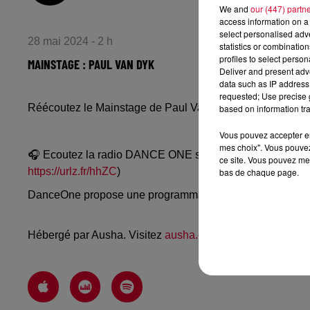
We and
our (447) partn
access information on a 
select personalised ad
28 mai 2024 - 2 h
statistics or combinatio
profiles to select person
MAINSTAGE : PAUL VAN DYK
Deliver and present adv
data such as IP address 
requested; Use precise g
Réécoutez le Mainstage de Paul Van Dyk du samedi 25 
based on information tra
Vous pouvez accepter en 
mes choix". Vous pouvez
🎧 Ecoutez la radio DANCE ONE sur
www.danceone.fr
, 
ce site. Vous pouvez met
https://urlz.fr/hhZC
)
bas de chaque page.
DanceOne propose une programmation dance, EDM, future
Hébergé par Ausha. Visitez
ausha.co/politique-de-confiden