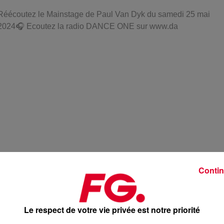
Réécoutez le Mainstage de Paul Van Dyk du samedi 25 mai
2024🎧 Ecoutez la radio DANCE ONE sur www.da
Contin
Le respect de votre vie privée est notre priorité