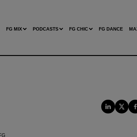
FG MIX
PODCASTS
FG CHIC
FG DANCE
MA
FG