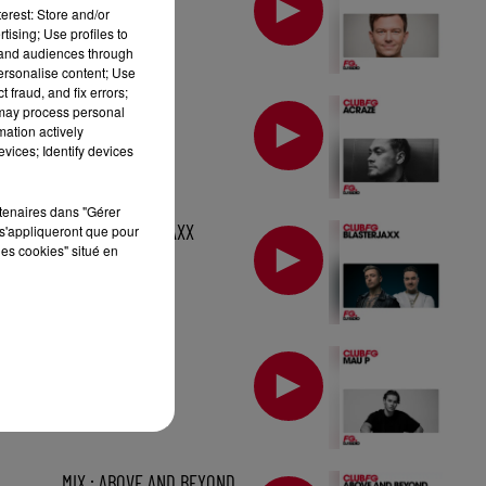
erest: Store and/or
tising; Use profiles to
tand audiences through
personalise content; Use
 fraud, and fix errors;
MIX : ACRAZE
 may process personal
mation actively
vices; Identify devices
rtenaires dans "Gérer
MIX : BLASTERJAXX
s'appliqueront que pour
les cookies" situé en
MIX : MAU P
MIX : ABOVE AND BEYOND