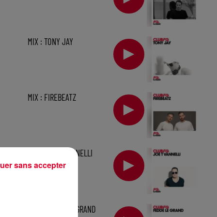
MIX : TONY JAY
MIX : FIREBEATZ
MIX : JOE T VANNELLI
uer sans accepter
2 h
MIX : FEDDE LE GRAND