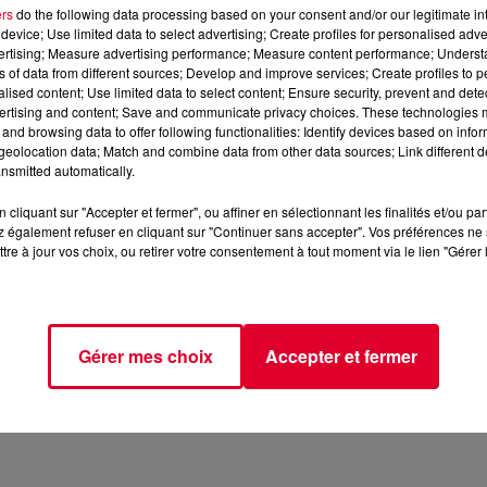
ers
do the following data processing based on your consent and/or our legitimate int
device; Use limited data to select advertising; Create profiles for personalised adver
vertising; Measure advertising performance; Measure content performance; Unders
ns of data from different sources; Develop and improve services; Create profiles to 
alised content; Use limited data to select content; Ensure security, prevent and detect
ertising and content; Save and communicate privacy choices. These technologies
and browsing data to offer following functionalities: Identify devices based on infor
eolocation data; Match and combine data from other data sources; Link different de
mai 2024
nsmitted automatically.
cliquant sur "Accepter et fermer", ou affiner en sélectionnant les finalités et/ou pa
 également refuser en cliquant sur "Continuer sans accepter". Vos préférences ne 
📱 et sur l’Application FG (IOS
https://urlz.fr/hhZx
Google Play
tre à jour vos choix, ou retirer votre consentement à tout moment via le lien "Gérer 
 rave et tech-house.
Gérer mes choix
Accepter et fermer
tialite
pour plus d'informations.