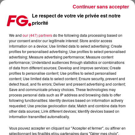
Continuer sans accepter
Le respect de votre vie privée est notre
priorité
MAINSTAGE : NICKY ROMERO
We and
our (447) partners
do the following data processing based on
your consent and/or our legitimate interest: Store and/or access
information on a device; Use limited data to select advertising; Create
profiles for personalised advertising; Use profiles to select personalised
advertising; Measure advertising performance; Measure content
performance; Understand audiences through statistics or combinations
of data from different sources; Develop and improve services; Create
profiles to personalise content; Use profiles to select personalised
content; Use limited data to select content; Ensure security, prevent and
detect fraud, and fix errors; Deliver and present advertising and content;
Save and communicate privacy choices. These technologies may
process personal data such as IP address and browsing data to offer
following functionalities: Identify devices based on information actively
requested; Use precise geolocation data; Match and combine data from
other data sources; Link different devices; Identify devices based on
information transmitted automatically.
Vous pouvez accepter en cliquant sur "Accepter et fermer", ou affiner en
sélectionnant les finalités et/ou partenaires dans "Gérer mes choix".