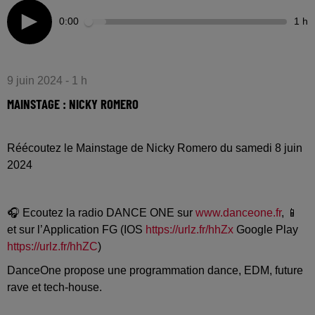
0:00
1 h
9 juin 2024 - 1 h
MAINSTAGE : NICKY ROMERO
Réécoutez le Mainstage de Nicky Romero du samedi 8 juin
2024
🎧 Ecoutez la radio DANCE ONE sur
www.danceone.fr
, 📱
et sur l’Application FG (IOS
https://urlz.fr/hhZx
Google Play
https://urlz.fr/hhZC
)
DanceOne propose une programmation dance, EDM, future
rave et tech-house.