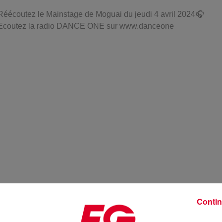
Réécoutez le Mainstage de Moguai du jeudi 4 avril 2024🎧
Ecoutez la radio DANCE ONE sur www.danceone
Contin