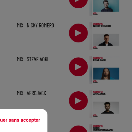
MIX : NICKY ROMERO
MIX : STEVE AOKI
MIX : AFROJACK
uer sans accepter
1 h
MIX : CORE