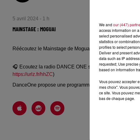
5 avril 2024 - 1 h
We and
our (447) partn
MAINSTAGE : MOGUAI
access information on a 
select personalised ad
statistics or combinatio
profiles to select person
Réécoutez le Mainstage de Moguai du jeudi 4 avril 2024
Deliver and present adv
data such as IP address 
requested; Use precise g
🎧 Ecoutez la radio DANCE ONE sur
www.danceone.fr
, 
based on information tra
https://urlz.fr/hhZC
)
Vous pouvez accepter en 
DanceOne propose une programmation dance, EDM, future
mes choix". Vous pouvez
ce site. Vous pouvez met
bas de chaque page.