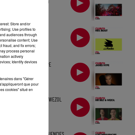
TOMORROWLAND
erest: Store and/or
MIX : MDL BEAST
tising; Use profiles to
tand audiences through
personalise content; Use
 fraud, and fix errors;
 may process personal
mation actively
vices; Identify devices
MIX : JAMES HYPE
rtenaires dans "Gérer
s'appliqueront que pour
les cookies" situé en
MIX : MR BELT & WEZOL
MIX : LOST FREQUENCIES