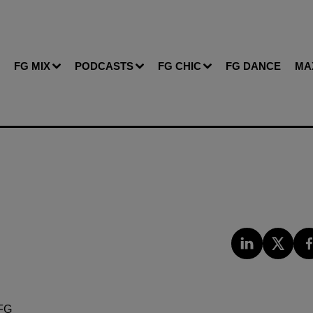
FG MIX
PODCASTS
FG CHIC
FG DANCE
MA
FG