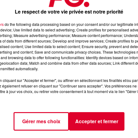
Le respect de votre vie privée est notre priorité
ers
do the following data processing based on your consent and/or our legitimate int
device; Use limited data to select advertising; Create profiles for personalised adver
vertising; Measure advertising performance; Measure content performance; Unders
ns of data from different sources; Develop and improve services; Create profiles to 
alised content; Use limited data to select content; Ensure security, prevent and detect
ertising and content; Save and communicate privacy choices. These technologies
and browsing data to offer following functionalities: Identify devices based on infor
eolocation data; Match and combine data from other data sources; Link different de
📱 et sur l’Application FG (IOS
https://urlz.fr/hhZx
Google Play
nsmitted automatically.
cliquant sur "Accepter et fermer", ou affiner en sélectionnant les finalités et/ou pa
 rave et tech-house.
 également refuser en cliquant sur "Continuer sans accepter". Vos préférences ne 
tre à jour vos choix, ou retirer votre consentement à tout moment via le lien "Gérer 
Gérer mes choix
Accepter et fermer