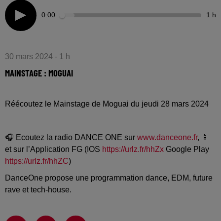
0:00
1 h
30 mars 2024 - 1 h
MAINSTAGE : MOGUAI
Réécoutez le Mainstage de Moguai du jeudi 28 mars 2024
🎧 Ecoutez la radio DANCE ONE sur
www.danceone.fr
, 📱
et sur l’Application FG (IOS
https://urlz.fr/hhZx
Google Play
https://urlz.fr/hhZC
)
DanceOne propose une programmation dance, EDM, future
rave et tech-house.