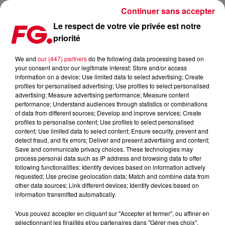
Continuer sans accepter
Le respect de votre vie privée est notre
priorité
MAINSTAGE : MOGUAI
We and
our (447) partners
do the following data processing based on
your consent and/or our legitimate interest: Store and/or access
information on a device; Use limited data to select advertising; Create
profiles for personalised advertising; Use profiles to select personalised
advertising; Measure advertising performance; Measure content
performance; Understand audiences through statistics or combinations
of data from different sources; Develop and improve services; Create
profiles to personalise content; Use profiles to select personalised
content; Use limited data to select content; Ensure security, prevent and
detect fraud, and fix errors; Deliver and present advertising and content;
Save and communicate privacy choices. These technologies may
process personal data such as IP address and browsing data to offer
following functionalities: Identify devices based on information actively
requested; Use precise geolocation data; Match and combine data from
other data sources; Link different devices; Identify devices based on
information transmitted automatically.
Vous pouvez accepter en cliquant sur "Accepter et fermer", ou affiner en
sélectionnant les finalités et/ou partenaires dans "Gérer mes choix".