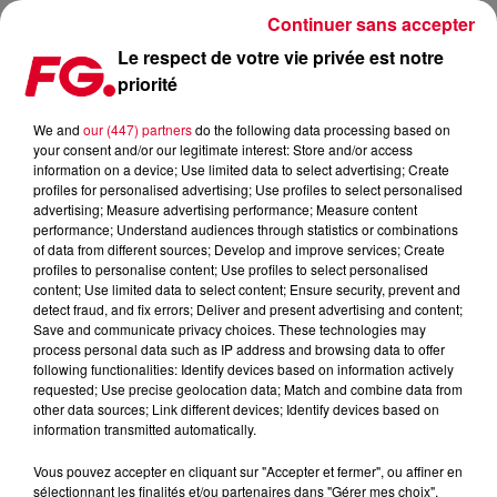
Continuer sans accepter
Le respect de votre vie privée est notre
priorité
MAINSTAGE : LUCAS & STEVE
We and
our (447) partners
do the following data processing based on
your consent and/or our legitimate interest: Store and/or access
information on a device; Use limited data to select advertising; Create
profiles for personalised advertising; Use profiles to select personalised
advertising; Measure advertising performance; Measure content
performance; Understand audiences through statistics or combinations
of data from different sources; Develop and improve services; Create
profiles to personalise content; Use profiles to select personalised
content; Use limited data to select content; Ensure security, prevent and
detect fraud, and fix errors; Deliver and present advertising and content;
Save and communicate privacy choices. These technologies may
process personal data such as IP address and browsing data to offer
following functionalities: Identify devices based on information actively
requested; Use precise geolocation data; Match and combine data from
other data sources; Link different devices; Identify devices based on
information transmitted automatically.
Vous pouvez accepter en cliquant sur "Accepter et fermer", ou affiner en
sélectionnant les finalités et/ou partenaires dans "Gérer mes choix".