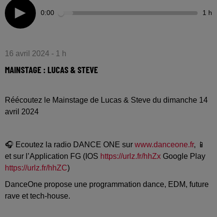
0:00
1 h
16 avril 2024 - 1 h
MAINSTAGE : LUCAS & STEVE
Réécoutez le Mainstage de Lucas & Steve du dimanche 14
avril 2024
🎧 Ecoutez la radio DANCE ONE sur
www.danceone.fr
, 📱
et sur l’Application FG (IOS
https://urlz.fr/hhZx
Google Play
https://urlz.fr/hhZC
)
DanceOne propose une programmation dance, EDM, future
rave et tech-house.