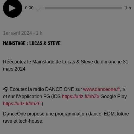
0:00
1 h
1er avril 2024 - 1 h
MAINSTAGE : LUCAS & STEVE
Réécoutez le Mainstage de Lucas & Steve du dimanche 31
mars 2024
🎧 Ecoutez la radio DANCE ONE sur
www.danceone.fr
, 📱
et sur l’Application FG (IOS
https://urlz.fr/hhZx
Google Play
https://urlz.fr/hhZC
)
DanceOne propose une programmation dance, EDM, future
rave et tech-house.