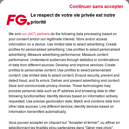
Continuer sans accepter
Le respect de votre vie privée est notre
priorité
MAINSTAGE : LUCAS & STEVE
We and
our (447) partners
do the following data processing based on
your consent and/or our legitimate interest: Store and/or access
information on a device; Use limited data to select advertising; Create
profiles for personalised advertising; Use profiles to select personalised
advertising; Measure advertising performance; Measure content
performance; Understand audiences through statistics or combinations
of data from different sources; Develop and improve services; Create
profiles to personalise content; Use profiles to select personalised
content; Use limited data to select content; Ensure security, prevent and
detect fraud, and fix errors; Deliver and present advertising and content;
Save and communicate privacy choices. These technologies may
process personal data such as IP address and browsing data to offer
following functionalities: Identify devices based on information actively
requested; Use precise geolocation data; Match and combine data from
other data sources; Link different devices; Identify devices based on
information transmitted automatically.
Vous pouvez accepter en cliquant sur "Accepter et fermer", ou affiner en
sélectionnant les finalités et/ou partenaires dans "Gérer mes choix".