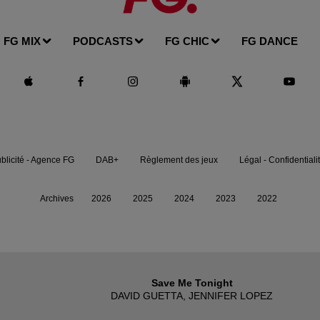
FG MIX
PODCASTS
FG CHIC
FG DANCE
blicité - Agence FG
DAB+
Règlement des jeux
Légal - Confidentiali
Archives
2026
2025
2024
2023
2022
Save Me Tonight
DAVID GUETTA, JENNIFER LOPEZ