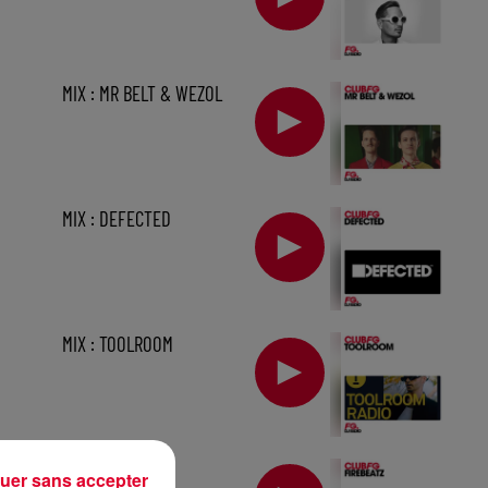
MIX : MR BELT & WEZOL
MIX : DEFECTED
MIX : TOOLROOM
1 h
MIX : FIREBEATZ
uer sans accepter