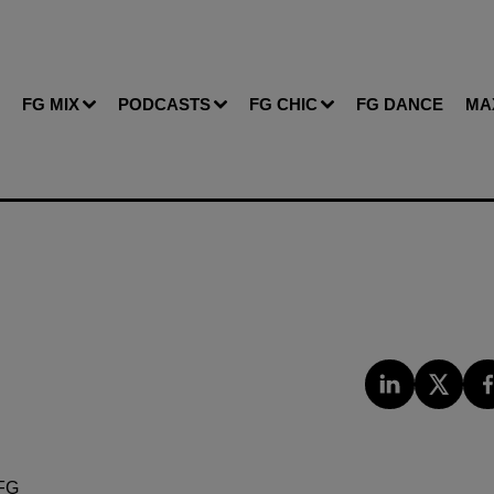
FG MIX
PODCASTS
FG CHIC
FG DANCE
MA
FG