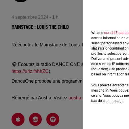
4 septembre 2024 - 1 h
MAINSTAGE : LOUIS THE CHILD
We and
our (447) partn
access information on a 
select personalised ad
Réécoutez le Mainstage de Louis The Child du mardi 3 
statistics or combinatio
profiles to select person
Deliver and present adv
data such as IP address 
🎧 Ecoutez la radio DANCE ONE sur
www.danceone.fr
, 
requested; Use precise g
https://urlz.fr/hhZC
)
based on information tra
DanceOne propose une programmation dance, EDM, futur
Vous pouvez accepter en 
mes choix". Vous pouvez
ce site. Vous pouvez met
Hébergé par Ausha. Visitez
ausha.co/politique-de-confiden
bas de chaque page.