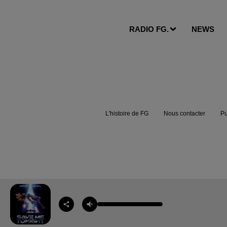
RADIO FG.
NEWS
L'histoire de FG
Nous contacter
Pu