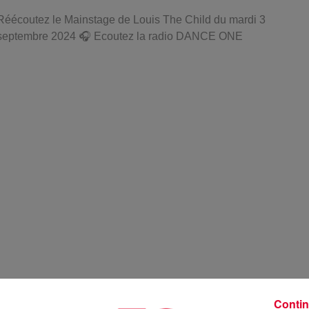
Réécoutez le Mainstage de Louis The Child du mardi 3
septembre 2024 🎧 Ecoutez la radio DANCE ONE
Contin