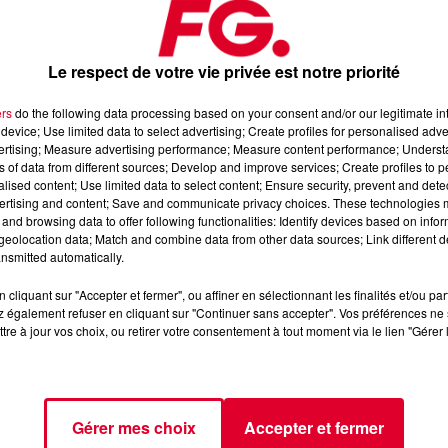
Le respect de votre vie privée est notre priorité
ers
do the following data processing based on your consent and/or our legitimate int
device; Use limited data to select advertising; Create profiles for personalised adver
vertising; Measure advertising performance; Measure content performance; Unders
septembre 2024
ns of data from different sources; Develop and improve services; Create profiles to 
alised content; Use limited data to select content; Ensure security, prevent and detect
ertising and content; Save and communicate privacy choices. These technologies
and browsing data to offer following functionalities: Identify devices based on infor
📱 et sur l’Application FG (IOS
https://urlz.fr/hhZx
Google Play
eolocation data; Match and combine data from other data sources; Link different de
nsmitted automatically.
e rave et tech-house
cliquant sur "Accepter et fermer", ou affiner en sélectionnant les finalités et/ou pa
 également refuser en cliquant sur "Continuer sans accepter". Vos préférences ne 
tre à jour vos choix, ou retirer votre consentement à tout moment via le lien "Gérer 
tialite
pour plus d'informations.
Gérer mes choix
Accepter et fermer