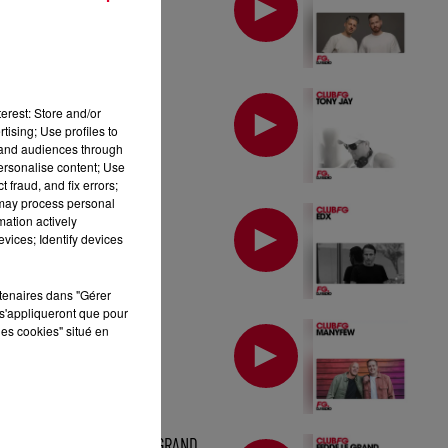
MIX : TONY JAY
erest: Store and/or
tising; Use profiles to
tand audiences through
personalise content; Use
 fraud, and fix errors;
 may process personal
MIX : EDX
mation actively
vices; Identify devices
rtenaires dans "Gérer
s'appliqueront que pour
MIX : MANYFEW
les cookies" situé en
MIX : FEDDE LE GRAND