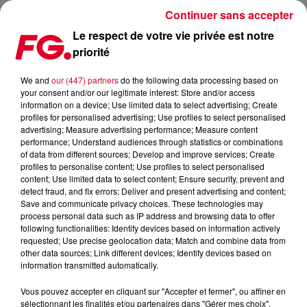
Continuer sans accepter
Le respect de votre vie privée est notre
priorité
MAINSTAGE : LOUIS THE CHILD
We and
our (447) partners
do the following data processing based on
your consent and/or our legitimate interest: Store and/or access
information on a device; Use limited data to select advertising; Create
profiles for personalised advertising; Use profiles to select personalised
advertising; Measure advertising performance; Measure content
performance; Understand audiences through statistics or combinations
of data from different sources; Develop and improve services; Create
profiles to personalise content; Use profiles to select personalised
content; Use limited data to select content; Ensure security, prevent and
detect fraud, and fix errors; Deliver and present advertising and content;
Save and communicate privacy choices. These technologies may
process personal data such as IP address and browsing data to offer
following functionalities: Identify devices based on information actively
requested; Use precise geolocation data; Match and combine data from
other data sources; Link different devices; Identify devices based on
information transmitted automatically.
Vous pouvez accepter en cliquant sur "Accepter et fermer", ou affiner en
sélectionnant les finalités et/ou partenaires dans "Gérer mes choix".