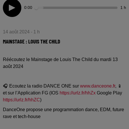
0:00
1 h
14 août 2024 - 1 h
MAINSTAGE : LOUIS THE CHILD
Réécoutez le Mainstage de Louis The Child du mardi 13
août 2024
🎧 Ecoutez la radio DANCE ONE sur
www.danceone.fr
, 📱
et sur l’Application FG (IOS
https://urlz.fr/hhZx
Google Play
https://urlz.fr/hhZC
)
DanceOne propose une programmation dance, EDM, future
rave et tech-house