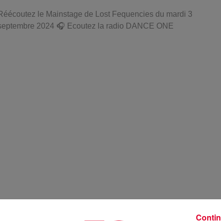
Réécoutez le Mainstage de Lost Fequencies du mardi 3
septembre 2024 🎧 Ecoutez la radio DANCE ONE
Contin