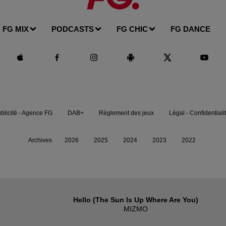
FG MIX
PODCASTS
FG CHIC
FG DANCE
blicité - Agence FG
DAB+
Règlement des jeux
Légal - Confidentiali
Archives
2026
2025
2024
2023
2022
Hello (the Sun Is Up Where Are You)
MIZMO