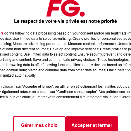
Le respect de votre vie privée est notre priorité
ers
do the following data processing based on your consent and/or our legitimate int
device; Use limited data to select advertising; Create profiles for personalised adver
vertising; Measure advertising performance; Measure content performance; Unders
septembre 2024
ns of data from different sources; Develop and improve services; Create profiles to 
alised content; Use limited data to select content; Ensure security, prevent and detect
ertising and content; Save and communicate privacy choices. These technologies
and browsing data to offer following functionalities: Identify devices based on infor
📱 et sur l’Application FG (IOS
https://urlz.fr/hhZx
Google Play
eolocation data; Match and combine data from other data sources; Link different de
nsmitted automatically.
e rave et tech-house
cliquant sur "Accepter et fermer", ou affiner en sélectionnant les finalités et/ou pa
 également refuser en cliquant sur "Continuer sans accepter". Vos préférences ne 
tre à jour vos choix, ou retirer votre consentement à tout moment via le lien "Gérer 
tialite
pour plus d'informations.
Gérer mes choix
Accepter et fermer