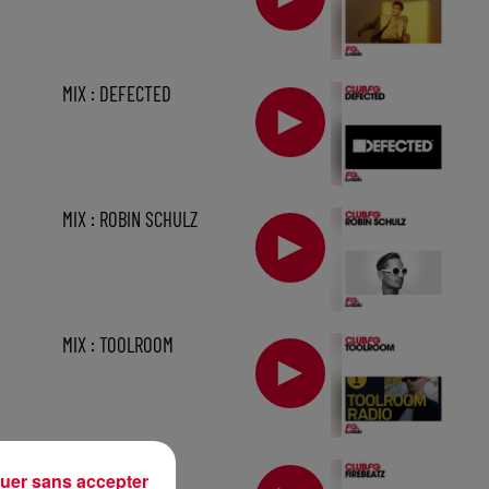
MIX : DEFECTED
MIX : ROBIN SCHULZ
MIX : TOOLROOM
1 h
MIX : FIREBEATZ
uer sans accepter