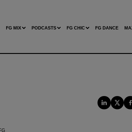
FG MIX
PODCASTS
FG CHIC
FG DANCE
MA
FG