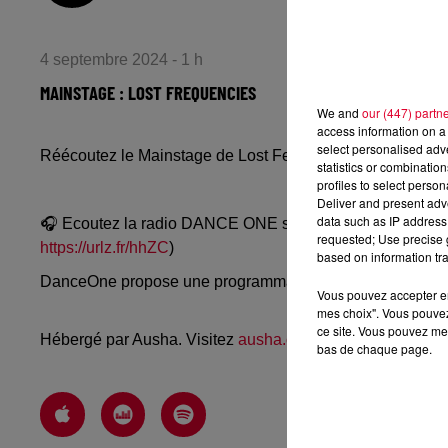
4 septembre 2024 - 1 h
MAINSTAGE : LOST FREQUENCIES
We and
our (447) partn
access information on a 
select personalised ad
Réécoutez le Mainstage de Lost Fequencies du mardi 3 
statistics or combinatio
profiles to select person
Deliver and present adv
data such as IP address 
🎧 Ecoutez la radio DANCE ONE sur
www.danceone.fr
, 
requested; Use precise g
https://urlz.fr/hhZC
)
based on information tra
DanceOne propose une programmation dance, EDM, futur
Vous pouvez accepter en 
mes choix". Vous pouvez
ce site. Vous pouvez met
Hébergé par Ausha. Visitez
ausha.co/politique-de-confiden
bas de chaque page.