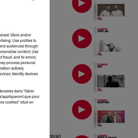
MIX : TONY JAY
erest: Store and/or
tising; Use profiles to
tand audiences through
personalise content; Use
 fraud, and fix errors;
 may process personal
MIX : EDX
mation actively
vices; Identify devices
rtenaires dans "Gérer
s'appliqueront que pour
MIX : MANYFEW
les cookies" situé en
MIX : FEDDE LE GRAND