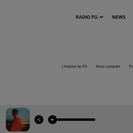
RADIO FG.
NEWS
L'histoire de FG
Nous contacter
Pu