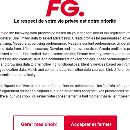
Le respect de votre vie privée est notre priorité
ers
do the following data processing based on your consent and/or our legitimate int
device; Use limited data to select advertising; Create profiles for personalised adver
vertising; Measure advertising performance; Measure content performance; Unders
juillet 2024
ns of data from different sources; Develop and improve services; Create profiles to 
alised content; Use limited data to select content; Ensure security, prevent and detect
ertising and content; Save and communicate privacy choices. These technologies
and browsing data to offer following functionalities: Identify devices based on infor
📱 et sur l’Application FG (IOS
https://urlz.fr/hhZx
Google Play
eolocation data; Match and combine data from other data sources; Link different de
nsmitted automatically.
e rave et tech-house
cliquant sur "Accepter et fermer", ou affiner en sélectionnant les finalités et/ou pa
 également refuser en cliquant sur "Continuer sans accepter". Vos préférences ne 
tre à jour vos choix, ou retirer votre consentement à tout moment via le lien "Gérer 
tialite
pour plus d'informations.
Gérer mes choix
Accepter et fermer