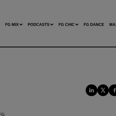
FG MIX
PODCASTS
FG CHIC
FG DANCE
MA
FG