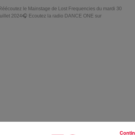
Réécoutez le Mainstage de Lost Frequencies du mardi 30
juillet 2024🎧 Ecoutez la radio DANCE ONE sur
Contin