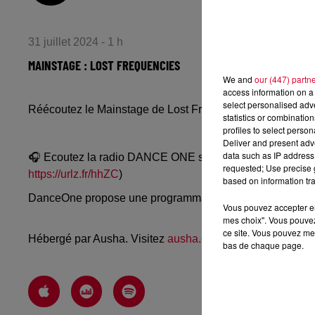
31 juillet 2024 - 1 h
MAINSTAGE : LOST FREQUENCIES
We and
our (447) partn
access information on a 
select personalised ad
Réécoutez le Mainstage de Lost Frequencies du mardi 30 
statistics or combinatio
profiles to select person
Deliver and present adv
data such as IP address 
🎧 Ecoutez la radio DANCE ONE sur
www.danceone.fr
, 
requested; Use precise g
https://urlz.fr/hhZC
)
based on information tra
DanceOne propose une programmation dance, EDM, futur
Vous pouvez accepter en 
mes choix". Vous pouvez
ce site. Vous pouvez met
Hébergé par Ausha. Visitez
ausha.co/politique-de-confiden
bas de chaque page.