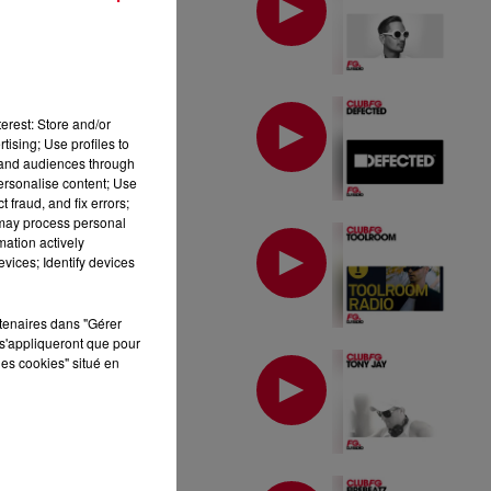
MIX : DEFECTED
erest: Store and/or
tising; Use profiles to
tand audiences through
personalise content; Use
 fraud, and fix errors;
 may process personal
MIX : TOOLROOM
mation actively
vices; Identify devices
rtenaires dans "Gérer
s'appliqueront que pour
MIX : TONY JAY
les cookies" situé en
MIX : FIREBEATZ