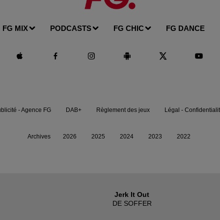
FG MIX
PODCASTS
FG CHIC
FG DANCE
blicité - Agence FG
DAB+
Règlement des jeux
Légal - Confidentiali
Archives
2026
2025
2024
2023
2022
Jerk It Out
DE SOFFER