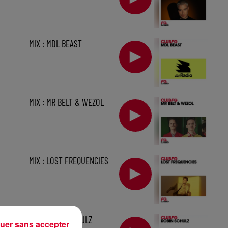
MIX : MDL BEAST
MIX : MR BELT & WEZOL
MIX : LOST FREQUENCIES
1 h
MIX : ROBIN SCHULZ
uer sans accepter