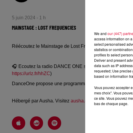
5 juin 2024 - 1 h
MAINSTAGE : LOST FREQUENCIES
We and
our (447) partn
access information on a 
select personalised ad
Réécoutez le Mainstage de Lost Frequencies du mardi 4 
statistics or combinatio
profiles to select person
Deliver and present adv
data such as IP address 
🎧 Ecoutez la radio DANCE ONE sur
www.danceone.fr
, 
requested; Use precise g
https://urlz.fr/hhZC
)
based on information tra
DanceOne propose une programmation dance, EDM, future
Vous pouvez accepter en 
mes choix". Vous pouvez
ce site. Vous pouvez met
Hébergé par Ausha. Visitez
ausha.co/politique-de-confiden
bas de chaque page.