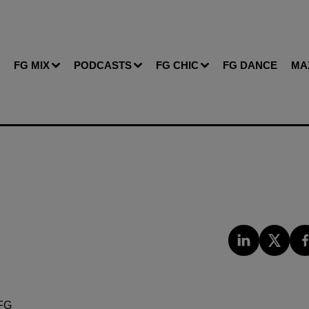
FG MIX
PODCASTS
FG CHIC
FG DANCE
MA
FG