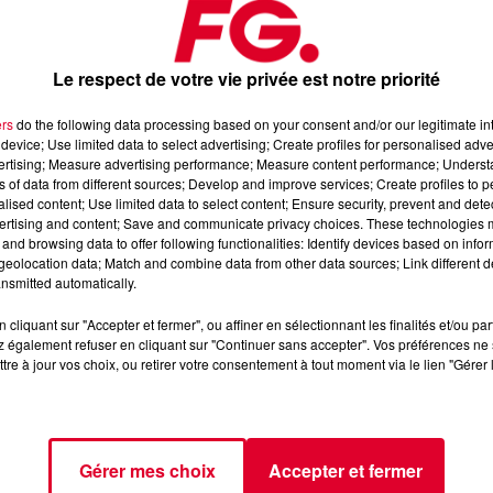
Le respect de votre vie privée est notre priorité
ers
do the following data processing based on your consent and/or our legitimate int
device; Use limited data to select advertising; Create profiles for personalised adver
vertising; Measure advertising performance; Measure content performance; Unders
juin 2024
ns of data from different sources; Develop and improve services; Create profiles to 
alised content; Use limited data to select content; Ensure security, prevent and detect
ertising and content; Save and communicate privacy choices. These technologies
and browsing data to offer following functionalities: Identify devices based on infor
📱 et sur l’Application FG (IOS
https://urlz.fr/hhZx
Google Play
eolocation data; Match and combine data from other data sources; Link different de
nsmitted automatically.
 rave et tech-house.
cliquant sur "Accepter et fermer", ou affiner en sélectionnant les finalités et/ou pa
 également refuser en cliquant sur "Continuer sans accepter". Vos préférences ne 
tre à jour vos choix, ou retirer votre consentement à tout moment via le lien "Gérer 
tialite
pour plus d'informations.
Gérer mes choix
Accepter et fermer