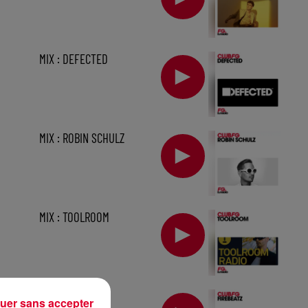
MIX : DEFECTED
MIX : ROBIN SCHULZ
MIX : TOOLROOM
1 h
MIX : FIREBEATZ
uer sans accepter