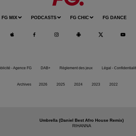
FG MIX
PODCASTS
FG CHIC
FG DANCE
blicité - Agence FG
DAB+
Règlement des jeux
Légal - Confidentiali
Archives
2026
2025
2024
2023
2022
Umbrella (daniel Best Afro House Remix)
RIHANNA