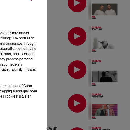
MIX : TONY JAY
erest: Store and/or
tising; Use profiles to
tand audiences through
personalise content; Use
 fraud, and fix errors;
 may process personal
MIX : EDX
mation actively
vices; Identify devices
rtenaires dans "Gérer
s'appliqueront que pour
MIX : MANYFEW
les cookies" situé en
MIX : FEDDE LE GRAND