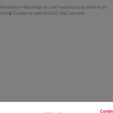
Réécoutez le Mainstage de Lost Frequencies du mardi 4 juin
2024🎧 Ecoutez la radio DANCE ONE sur www
Contin