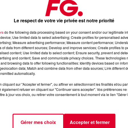
Le respect de votre vie privée est notre priorité
ers
do the following data processing based on your consent and/or our legitimate int
device; Use limited data to select advertising; Create profiles for personalised adver
vertising; Measure advertising performance; Measure content performance; Unders
llet 2024
ns of data from different sources; Develop and improve services; Create profiles to 
alised content; Use limited data to select content; Ensure security, prevent and detect
ertising and content; Save and communicate privacy choices. These technologies
and browsing data to offer following functionalities: Identify devices based on infor
📱 et sur l’Application FG (IOS
https://urlz.fr/hhZx
Google Play
eolocation data; Match and combine data from other data sources; Link different de
nsmitted automatically.
e rave et tech-house
cliquant sur "Accepter et fermer", ou affiner en sélectionnant les finalités et/ou pa
 également refuser en cliquant sur "Continuer sans accepter". Vos préférences ne 
tre à jour vos choix, ou retirer votre consentement à tout moment via le lien "Gérer 
tialite
pour plus d'informations.
Gérer mes choix
Accepter et fermer