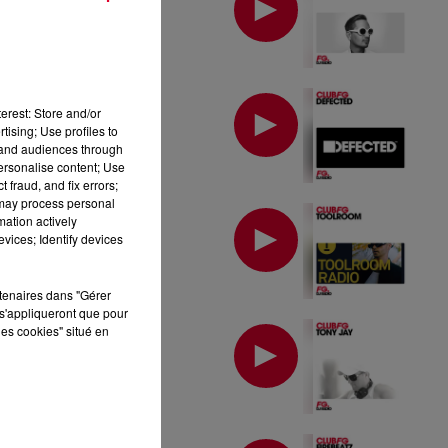
MIX : DEFECTED
erest: Store and/or
tising; Use profiles to
tand audiences through
personalise content; Use
 fraud, and fix errors;
 may process personal
MIX : TOOLROOM
mation actively
vices; Identify devices
rtenaires dans "Gérer
s'appliqueront que pour
MIX : TONY JAY
les cookies" situé en
MIX : FIREBEATZ