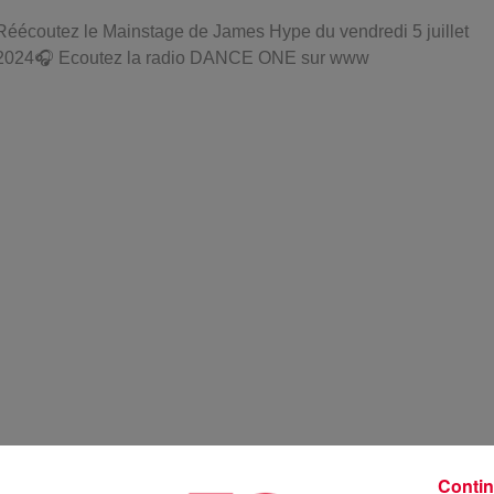
Réécoutez le Mainstage de James Hype du vendredi 5 juillet
2024🎧 Ecoutez la radio DANCE ONE sur www
Contin