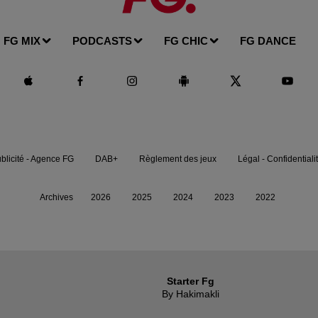
FG MIX
PODCASTS
FG CHIC
FG DANCE
blicité - Agence FG
DAB+
Règlement des jeux
Légal - Confidentiali
Archives
2026
2025
2024
2023
2022
Starter Fg
By Hakimakli