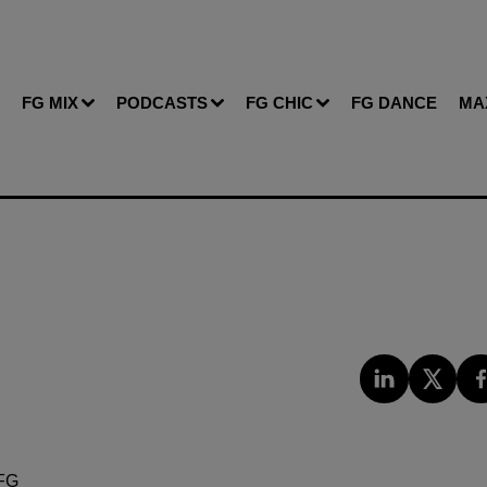
FG MIX
PODCASTS
FG CHIC
FG DANCE
MA
FG