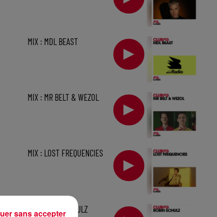
MIX : MDL BEAST
MIX : MR BELT & WEZOL
MIX : LOST FREQUENCIES
1 h
MIX : ROBIN SCHULZ
uer sans accepter