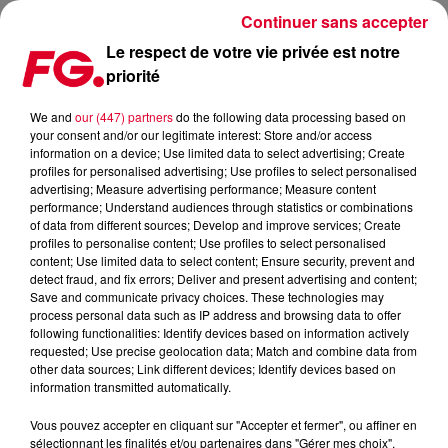
Continuer sans accepter
Le respect de votre vie privée est notre
priorité
MAINSTAGE : JAMES HYPE
We and
our (447) partners
do the following data processing based on
your consent and/or our legitimate interest: Store and/or access
information on a device; Use limited data to select advertising; Create
profiles for personalised advertising; Use profiles to select personalised
advertising; Measure advertising performance; Measure content
performance; Understand audiences through statistics or combinations
of data from different sources; Develop and improve services; Create
profiles to personalise content; Use profiles to select personalised
content; Use limited data to select content; Ensure security, prevent and
detect fraud, and fix errors; Deliver and present advertising and content;
Save and communicate privacy choices. These technologies may
process personal data such as IP address and browsing data to offer
following functionalities: Identify devices based on information actively
requested; Use precise geolocation data; Match and combine data from
other data sources; Link different devices; Identify devices based on
information transmitted automatically.
Vous pouvez accepter en cliquant sur "Accepter et fermer", ou affiner en
sélectionnant les finalités et/ou partenaires dans "Gérer mes choix".