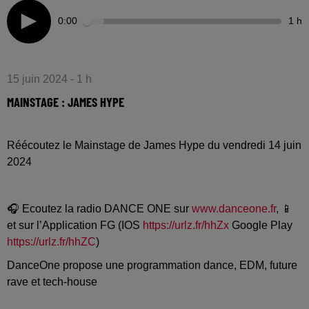
0:00
1 h
15 juin 2024 - 1 h
MAINSTAGE : JAMES HYPE
Réécoutez le Mainstage de James Hype du vendredi 14 juin
2024
🎧 Ecoutez la radio DANCE ONE sur
www.danceone.fr
, 📱
et sur l’Application FG (IOS
https://urlz.fr/hhZx
Google Play
https://urlz.fr/hhZC
)
DanceOne propose une programmation dance, EDM, future
rave et tech-house