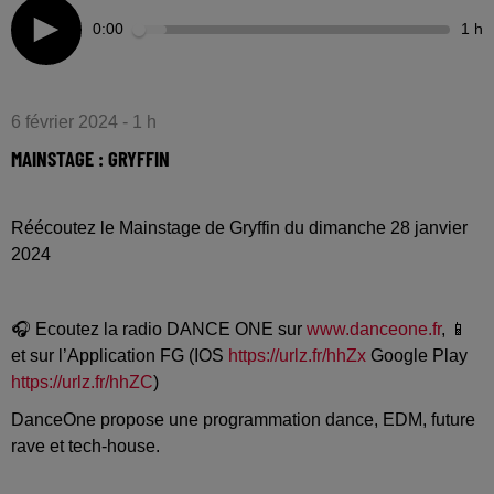
0:00
1 h
6 février 2024 - 1 h
MAINSTAGE : GRYFFIN
Réécoutez le Mainstage de Gryffin du dimanche 28 janvier
2024
🎧 Ecoutez la radio DANCE ONE sur
www.danceone.fr
, 📱
et sur l’Application FG (IOS
https://urlz.fr/hhZx
Google Play
https://urlz.fr/hhZC
)
DanceOne propose une programmation dance, EDM, future
rave et tech-house.