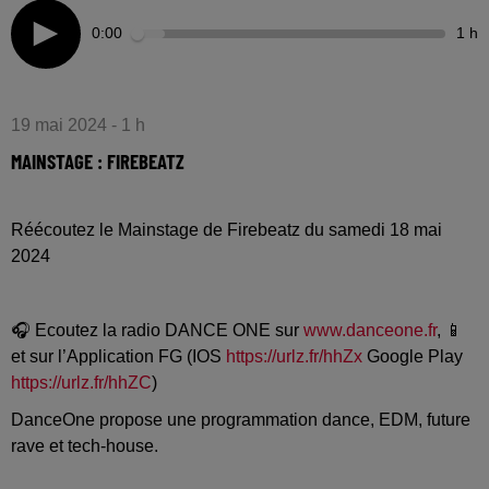
0:00
1 h
19 mai 2024 - 1 h
MAINSTAGE : FIREBEATZ
Réécoutez le Mainstage de Firebeatz du samedi 18 mai
2024
🎧 Ecoutez la radio DANCE ONE sur
www.danceone.fr
, 📱
et sur l’Application FG (IOS
https://urlz.fr/hhZx
Google Play
https://urlz.fr/hhZC
)
DanceOne propose une programmation dance, EDM, future
rave et tech-house.