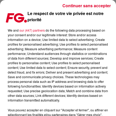
Continuer sans accepter
Le respect de votre vie privée est notre
priorité
MAINSTAGE : FIREBEATZ
We and
our (447) partners
do the following data processing based on
your consent and/or our legitimate interest: Store and/or access
information on a device; Use limited data to select advertising; Create
profiles for personalised advertising; Use profiles to select personalised
advertising; Measure advertising performance; Measure content
performance; Understand audiences through statistics or combinations
of data from different sources; Develop and improve services; Create
profiles to personalise content; Use profiles to select personalised
content; Use limited data to select content; Ensure security, prevent and
detect fraud, and fix errors; Deliver and present advertising and content;
Save and communicate privacy choices. These technologies may
process personal data such as IP address and browsing data to offer
following functionalities: Identify devices based on information actively
requested; Use precise geolocation data; Match and combine data from
other data sources; Link different devices; Identify devices based on
information transmitted automatically.
Vous pouvez accepter en cliquant sur "Accepter et fermer", ou affiner en
sélectionnant les finalités et/ou partenaires dans "Gérer mes choix".