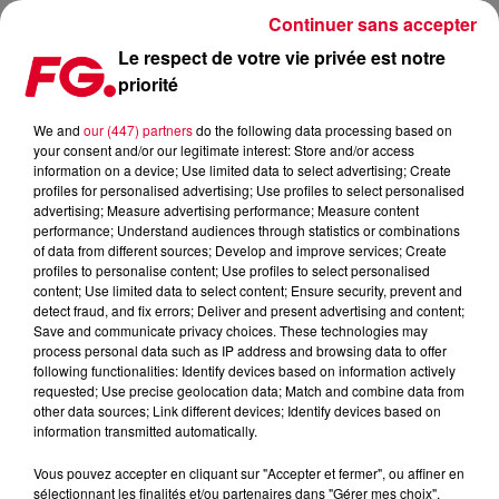
Continuer sans accepter
Le respect de votre vie privée est notre
priorité
MAINSTAGE : FIREBEATZ
We and
our (447) partners
do the following data processing based on
your consent and/or our legitimate interest: Store and/or access
information on a device; Use limited data to select advertising; Create
profiles for personalised advertising; Use profiles to select personalised
advertising; Measure advertising performance; Measure content
performance; Understand audiences through statistics or combinations
of data from different sources; Develop and improve services; Create
profiles to personalise content; Use profiles to select personalised
content; Use limited data to select content; Ensure security, prevent and
detect fraud, and fix errors; Deliver and present advertising and content;
Save and communicate privacy choices. These technologies may
process personal data such as IP address and browsing data to offer
following functionalities: Identify devices based on information actively
requested; Use precise geolocation data; Match and combine data from
other data sources; Link different devices; Identify devices based on
information transmitted automatically.
Vous pouvez accepter en cliquant sur "Accepter et fermer", ou affiner en
sélectionnant les finalités et/ou partenaires dans "Gérer mes choix".