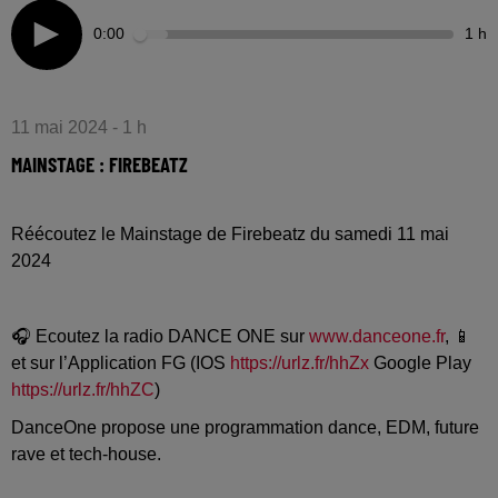
0:00
1 h
11 mai 2024 - 1 h
MAINSTAGE : FIREBEATZ
Réécoutez le Mainstage de Firebeatz du samedi 11 mai
2024
🎧 Ecoutez la radio DANCE ONE sur
www.danceone.fr
, 📱
et sur l’Application FG (IOS
https://urlz.fr/hhZx
Google Play
https://urlz.fr/hhZC
)
DanceOne propose une programmation dance, EDM, future
rave et tech-house.