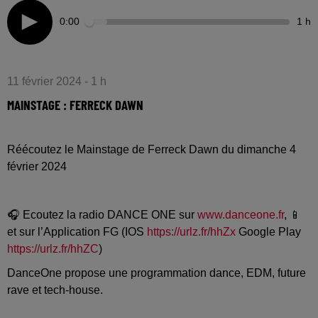
0:00
1 h
11 février 2024 - 1 h
MAINSTAGE : FERRECK DAWN
Réécoutez le Mainstage de Ferreck Dawn du dimanche 4
février 2024
🎧 Ecoutez la radio DANCE ONE sur
www.danceone.fr
, 📱
et sur l’Application FG (IOS
https://urlz.fr/hhZx
Google Play
https://urlz.fr/hhZC
)
DanceOne propose une programmation dance, EDM, future
rave et tech-house.