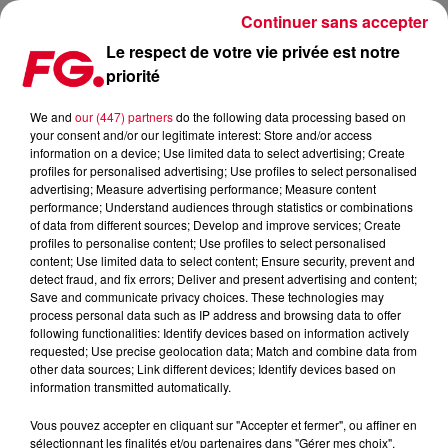
Continuer sans accepter
Le respect de votre vie privée est notre
priorité
MAINSTAGE : FERRECK DAWN
We and
our (447) partners
do the following data processing based on
your consent and/or our legitimate interest: Store and/or access
information on a device; Use limited data to select advertising; Create
profiles for personalised advertising; Use profiles to select personalised
advertising; Measure advertising performance; Measure content
performance; Understand audiences through statistics or combinations
of data from different sources; Develop and improve services; Create
profiles to personalise content; Use profiles to select personalised
content; Use limited data to select content; Ensure security, prevent and
detect fraud, and fix errors; Deliver and present advertising and content;
Save and communicate privacy choices. These technologies may
process personal data such as IP address and browsing data to offer
following functionalities: Identify devices based on information actively
requested; Use precise geolocation data; Match and combine data from
other data sources; Link different devices; Identify devices based on
information transmitted automatically.
Vous pouvez accepter en cliquant sur "Accepter et fermer", ou affiner en
sélectionnant les finalités et/ou partenaires dans "Gérer mes choix".