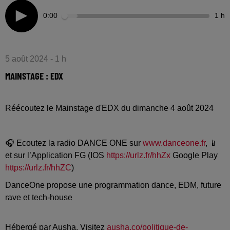
0:00
1 h
5 août 2024 - 1 h
MAINSTAGE : EDX
Réécoutez le Mainstage d'EDX du dimanche 4 août 2024
🎧 Ecoutez la radio DANCE ONE sur
www.danceone.fr
, 📱
et sur l’Application FG (IOS
https://urlz.fr/hhZx
Google Play
https://urlz.fr/hhZC
)
DanceOne propose une programmation dance, EDM, future
rave et tech-house
Hébergé par Ausha. Visitez
ausha.co/politique-de-