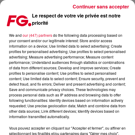
Continuer sans accepter
Le respect de votre vie privée est notre
priorité
MAINSTAGE : EDX
We and
our (447) partners
do the following data processing based on
your consent and/or our legitimate interest: Store and/or access
information on a device; Use limited data to select advertising; Create
profiles for personalised advertising; Use profiles to select personalised
advertising; Measure advertising performance; Measure content
performance; Understand audiences through statistics or combinations
of data from different sources; Develop and improve services; Create
profiles to personalise content; Use profiles to select personalised
content; Use limited data to select content; Ensure security, prevent and
detect fraud, and fix errors; Deliver and present advertising and content;
Save and communicate privacy choices. These technologies may
process personal data such as IP address and browsing data to offer
following functionalities: Identify devices based on information actively
requested; Use precise geolocation data; Match and combine data from
other data sources; Link different devices; Identify devices based on
information transmitted automatically.
Vous pouvez accepter en cliquant sur "Accepter et fermer", ou affiner en
sélectionnant les finalités et/ou partenaires dans "Gérer mes choix".