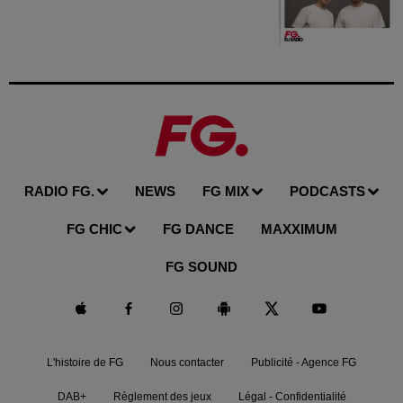
RADIO FG.
NEWS
FG MIX
PODCASTS
FG CHIC
FG DANCE
MAXXIMUM
FG SOUND
L'histoire de FG
Nous contacter
Publicité - Agence FG
DAB+
Règlement des jeux
Légal - Confidentialité