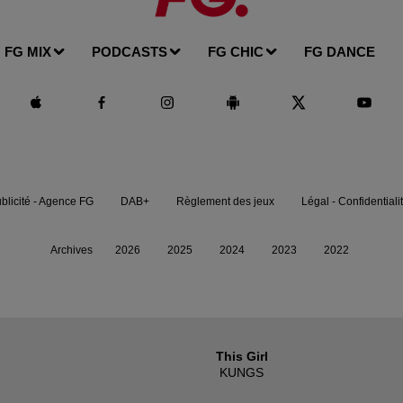
FG MIX
PODCASTS
FG CHIC
FG DANCE
blicité - Agence FG
DAB+
Règlement des jeux
Légal - Confidentiali
Archives
2026
2025
2024
2023
2022
This Girl
KUNGS