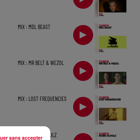
MIX : MDL BEAST
MIX : MR BELT & WEZOL
MIX : LOST FREQUENCIES
1 h
MIX : ROBIN SCHULZ
uer sans accepter