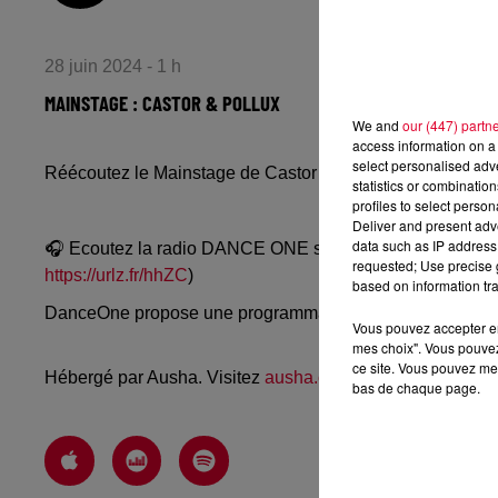
28 juin 2024 - 1 h
MAINSTAGE : CASTOR & POLLUX
We and
our (447) partn
access information on a 
select personalised ad
Réécoutez le Mainstage de Castor & Pollux du mardi 25 j
statistics or combinatio
profiles to select person
Deliver and present adv
data such as IP address 
🎧 Ecoutez la radio DANCE ONE sur
www.danceone.fr
, 
requested; Use precise g
https://urlz.fr/hhZC
)
based on information tra
DanceOne propose une programmation dance, EDM, futur
Vous pouvez accepter en 
mes choix". Vous pouvez
ce site. Vous pouvez met
Hébergé par Ausha. Visitez
ausha.co/politique-de-confiden
bas de chaque page.