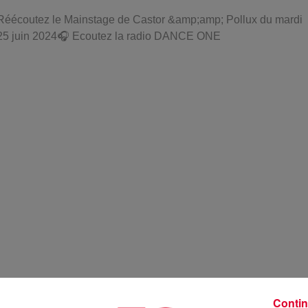
Réécoutez le Mainstage de Castor &amp;amp; Pollux du mardi
25 juin 2024🎧 Ecoutez la radio DANCE ONE
Contin