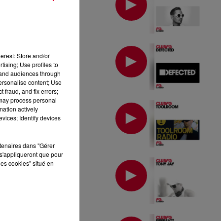
MIX : DEFECTED
erest: Store and/or
tising; Use profiles to
tand audiences through
personalise content; Use
 fraud, and fix errors;
 may process personal
MIX : TOOLROOM
mation actively
vices; Identify devices
rtenaires dans "Gérer
s'appliqueront que pour
MIX : TONY JAY
les cookies" situé en
MIX : FIREBEATZ