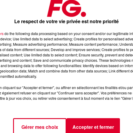
Le respect de votre vie privée est notre priorité
ers
do the following data processing based on your consent and/or our legitimate int
device; Use limited data to select advertising; Create profiles for personalised adver
vertising; Measure advertising performance; Measure content performance; Unders
uin 2024
ns of data from different sources; Develop and improve services; Create profiles to 
alised content; Use limited data to select content; Ensure security, prevent and detect
ertising and content; Save and communicate privacy choices. These technologies
and browsing data to offer following functionalities: Identify devices based on infor
📱 et sur l’Application FG (IOS
https://urlz.fr/hhZx
Google Play
eolocation data; Match and combine data from other data sources; Link different de
nsmitted automatically.
e rave et tech-house
cliquant sur "Accepter et fermer", ou affiner en sélectionnant les finalités et/ou pa
 également refuser en cliquant sur "Continuer sans accepter". Vos préférences ne 
tre à jour vos choix, ou retirer votre consentement à tout moment via le lien "Gérer 
tialite
pour plus d'informations.
Gérer mes choix
Accepter et fermer