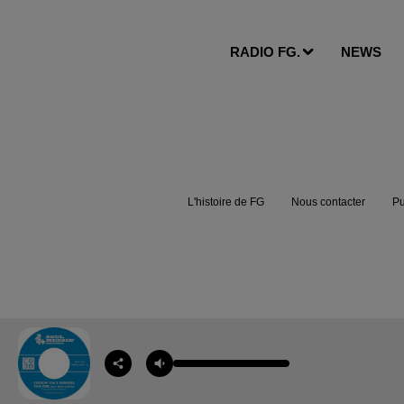
RADIO FG.
NEWS
L'histoire de FG
Nous contacter
Pu