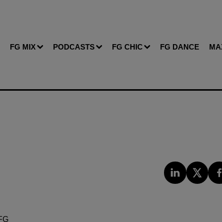
FG MIX
PODCASTS
FG CHIC
FG DANCE
MA
FG