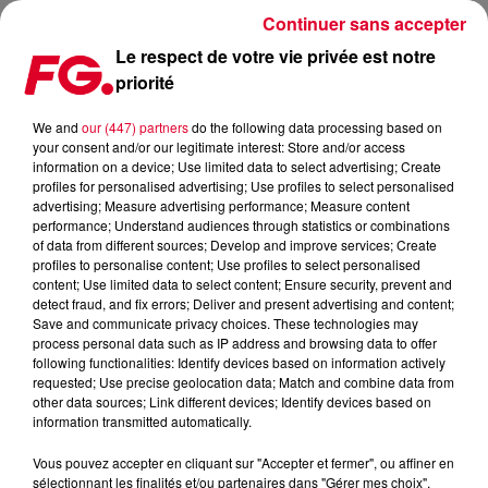
Continuer sans accepter
Le respect de votre vie privée est notre
priorité
MAINSTAGE : BLASTERJAXX
We and
our (447) partners
do the following data processing based on
your consent and/or our legitimate interest: Store and/or access
information on a device; Use limited data to select advertising; Create
profiles for personalised advertising; Use profiles to select personalised
advertising; Measure advertising performance; Measure content
performance; Understand audiences through statistics or combinations
of data from different sources; Develop and improve services; Create
profiles to personalise content; Use profiles to select personalised
content; Use limited data to select content; Ensure security, prevent and
detect fraud, and fix errors; Deliver and present advertising and content;
Save and communicate privacy choices. These technologies may
process personal data such as IP address and browsing data to offer
following functionalities: Identify devices based on information actively
requested; Use precise geolocation data; Match and combine data from
other data sources; Link different devices; Identify devices based on
information transmitted automatically.
Vous pouvez accepter en cliquant sur "Accepter et fermer", ou affiner en
sélectionnant les finalités et/ou partenaires dans "Gérer mes choix".