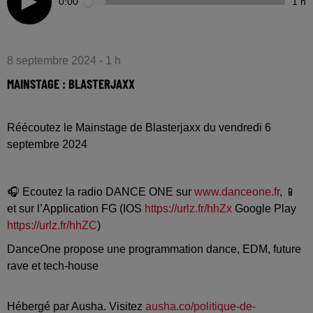
0:00
1 h
8 septembre 2024 - 1 h
MAINSTAGE : BLASTERJAXX
Réécoutez le Mainstage de Blasterjaxx du vendredi 6
septembre 2024
🎧 Ecoutez la radio DANCE ONE sur
www.danceone.fr
, 📱
et sur l’Application FG (IOS
https://urlz.fr/hhZx
Google Play
https://urlz.fr/hhZC
)
DanceOne propose une programmation dance, EDM, future
rave et tech-house
Hébergé par Ausha. Visitez
ausha.co/politique-de-