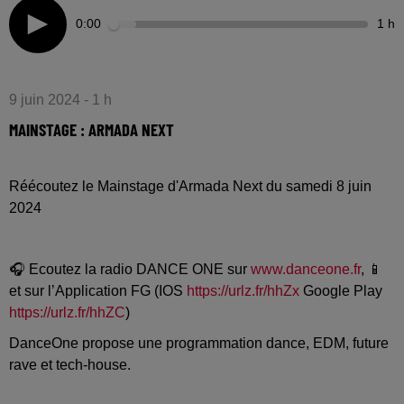
0:00
1 h
9 juin 2024 - 1 h
MAINSTAGE : ARMADA NEXT
Réécoutez le Mainstage d'Armada Next du samedi 8 juin
2024
🎧 Ecoutez la radio DANCE ONE sur
www.danceone.fr
, 📱
et sur l’Application FG (IOS
https://urlz.fr/hhZx
Google Play
https://urlz.fr/hhZC
)
DanceOne propose une programmation dance, EDM, future
rave et tech-house.