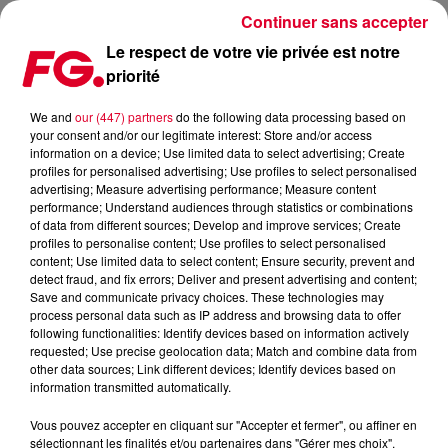
Continuer sans accepter
Le respect de votre vie privée est notre
priorité
MAINSTAGE : ARMADA NEXT
We and
our (447) partners
do the following data processing based on
your consent and/or our legitimate interest: Store and/or access
information on a device; Use limited data to select advertising; Create
profiles for personalised advertising; Use profiles to select personalised
advertising; Measure advertising performance; Measure content
performance; Understand audiences through statistics or combinations
of data from different sources; Develop and improve services; Create
profiles to personalise content; Use profiles to select personalised
content; Use limited data to select content; Ensure security, prevent and
detect fraud, and fix errors; Deliver and present advertising and content;
Save and communicate privacy choices. These technologies may
process personal data such as IP address and browsing data to offer
following functionalities: Identify devices based on information actively
requested; Use precise geolocation data; Match and combine data from
other data sources; Link different devices; Identify devices based on
information transmitted automatically.
Vous pouvez accepter en cliquant sur "Accepter et fermer", ou affiner en
sélectionnant les finalités et/ou partenaires dans "Gérer mes choix".