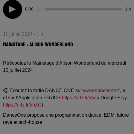
0:00
1 h
11 juillet 2024 - 1 h
MAINSTAGE : ALISON WONDERLAND
Réécoutez le Mainstage d'Alison Wonderland du mercredi
10 juillet 2024
🎧 Ecoutez la radio DANCE ONE sur
www.danceone.fr
, 📱
et sur l’Application FG (IOS
https://urlz.fr/hhZx
Google Play
https://urlz.fr/hhZC
)
DanceOne propose une programmation dance, EDM, future
rave et tech-house