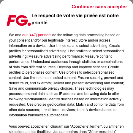
Continuer sans accepter
Le respect de votre vie privée est notre
priorité
MAINSTAGE : ALISON WONDERLAND
We and
our (447) partners
do the following data processing based on
your consent and/or our legitimate interest: Store and/or access
information on a device; Use limited data to select advertising; Create
profiles for personalised advertising; Use profiles to select personalised
advertising; Measure advertising performance; Measure content
performance; Understand audiences through statistics or combinations
of data from different sources; Develop and improve services; Create
profiles to personalise content; Use profiles to select personalised
content; Use limited data to select content; Ensure security, prevent and
detect fraud, and fix errors; Deliver and present advertising and content;
Save and communicate privacy choices. These technologies may
process personal data such as IP address and browsing data to offer
following functionalities: Identify devices based on information actively
requested; Use precise geolocation data; Match and combine data from
other data sources; Link different devices; Identify devices based on
information transmitted automatically.
Vous pouvez accepter en cliquant sur "Accepter et fermer", ou affiner en
sélectionnant les finalités et/ou partenaires dans "Gérer mes choix".