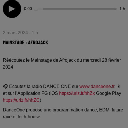
0:00
1 h
2 mars 2024 - 1 h
MAINSTAGE : AFROJACK
Réécoutez le Mainstage de Afrojack du mercredi 28 février
2024
🎧 Ecoutez la radio DANCE ONE sur
www.danceone.fr
, 📱
et sur l’Application FG (IOS
https://urlz.fr/hhZx
Google Play
https://urlz.fr/hhZC
)
DanceOne propose une programmation dance, EDM, future
rave et tech-house.