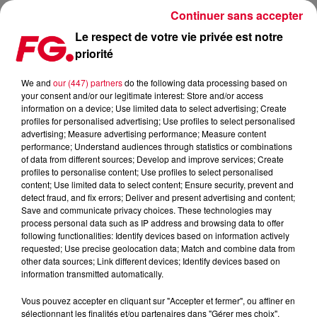
Continuer sans accepter
Le respect de votre vie privée est notre
priorité
MAINSTAGE : AFROJACK
We and
our (447) partners
do the following data processing based on
your consent and/or our legitimate interest: Store and/or access
information on a device; Use limited data to select advertising; Create
profiles for personalised advertising; Use profiles to select personalised
advertising; Measure advertising performance; Measure content
performance; Understand audiences through statistics or combinations
of data from different sources; Develop and improve services; Create
profiles to personalise content; Use profiles to select personalised
content; Use limited data to select content; Ensure security, prevent and
detect fraud, and fix errors; Deliver and present advertising and content;
Save and communicate privacy choices. These technologies may
process personal data such as IP address and browsing data to offer
following functionalities: Identify devices based on information actively
requested; Use precise geolocation data; Match and combine data from
other data sources; Link different devices; Identify devices based on
information transmitted automatically.
Vous pouvez accepter en cliquant sur "Accepter et fermer", ou affiner en
sélectionnant les finalités et/ou partenaires dans "Gérer mes choix".