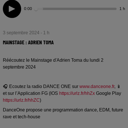
0:00
1 h
3 septembre 2024 - 1 h
MAINSTAGE : ADRIEN TOMA
Réécoutez le Mainstage d'Adrien Toma du lundi 2
septembre 2024
🎧 Ecoutez la radio DANCE ONE sur
www.danceone.fr
, 📱
et sur l’Application FG (IOS
https://urlz.fr/hhZx
Google Play
https://urlz.fr/hhZC
)
DanceOne propose une programmation dance, EDM, future
rave et tech-house