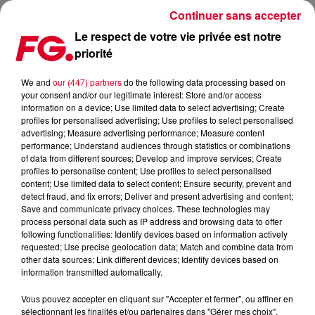
Continuer sans accepter
Le respect de votre vie privée est notre
priorité
MAINSTAGE : ADRIEN TOMA
We and
our (447) partners
do the following data processing based on
your consent and/or our legitimate interest: Store and/or access
information on a device; Use limited data to select advertising; Create
profiles for personalised advertising; Use profiles to select personalised
advertising; Measure advertising performance; Measure content
performance; Understand audiences through statistics or combinations
of data from different sources; Develop and improve services; Create
profiles to personalise content; Use profiles to select personalised
content; Use limited data to select content; Ensure security, prevent and
detect fraud, and fix errors; Deliver and present advertising and content;
Save and communicate privacy choices. These technologies may
process personal data such as IP address and browsing data to offer
following functionalities: Identify devices based on information actively
requested; Use precise geolocation data; Match and combine data from
other data sources; Link different devices; Identify devices based on
information transmitted automatically.
Vous pouvez accepter en cliquant sur "Accepter et fermer", ou affiner en
sélectionnant les finalités et/ou partenaires dans "Gérer mes choix".