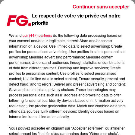
Continuer sans accepter
Le respect de votre vie privée est notre
priorité
MAINSTAGE : ADRIEN TOMA
We and
our (447) partners
do the following data processing based on
your consent and/or our legitimate interest: Store and/or access
information on a device; Use limited data to select advertising; Create
profiles for personalised advertising; Use profiles to select personalised
advertising; Measure advertising performance; Measure content
performance; Understand audiences through statistics or combinations
of data from different sources; Develop and improve services; Create
profiles to personalise content; Use profiles to select personalised
content; Use limited data to select content; Ensure security, prevent and
detect fraud, and fix errors; Deliver and present advertising and content;
Save and communicate privacy choices. These technologies may
process personal data such as IP address and browsing data to offer
following functionalities: Identify devices based on information actively
requested; Use precise geolocation data; Match and combine data from
other data sources; Link different devices; Identify devices based on
information transmitted automatically.
Vous pouvez accepter en cliquant sur "Accepter et fermer", ou affiner en
sélectionnant les finalités et/ou partenaires dans "Gérer mes choix".