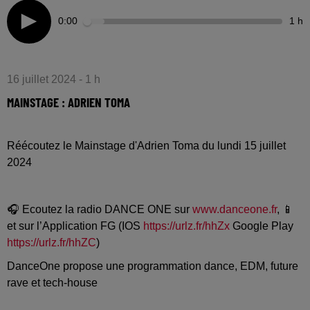
0:00
1 h
16 juillet 2024 - 1 h
MAINSTAGE : ADRIEN TOMA
Réécoutez le Mainstage d'Adrien Toma du lundi 15 juillet
2024
🎧 Ecoutez la radio DANCE ONE sur
www.danceone.fr
, 📱
et sur l’Application FG (IOS
https://urlz.fr/hhZx
Google Play
https://urlz.fr/hhZC
)
DanceOne propose une programmation dance, EDM, future
rave et tech-house