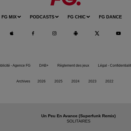
FG MIX
PODCASTS
FG CHIC
FG DANCE
blicité - Agence FG
DAB+
Règlement des jeux
Légal - Confidentiali
Archives
2026
2025
2024
2023
2022
Un Peu En Avance (superfunk Remix)
SOLITAIRES