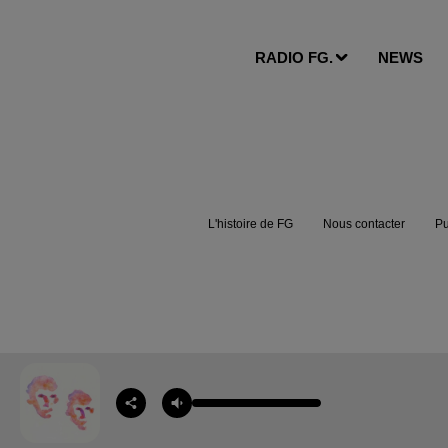
RADIO FG.
NEWS
L'histoire de FG
Nous contacter
Pu