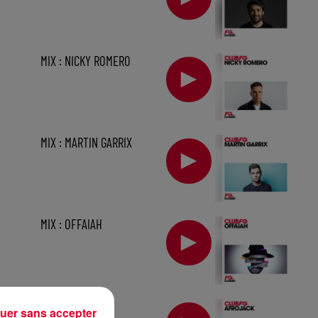
MIX : NICKY ROMERO
MIX : MARTIN GARRIX
MIX : OFFAIAH
1 h
MIX : AFROJACK
uer sans accepter