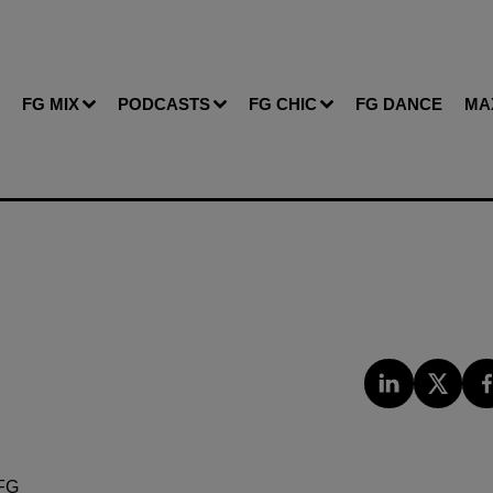
FG MIX
PODCASTS
FG CHIC
FG DANCE
MA
FG