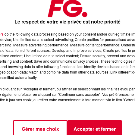
Le respect de votre vie privée est notre priorité
ers
do the following data processing based on your consent and/or our legitimate int
device; Use limited data to select advertising; Create profiles for personalised adver
vertising; Measure advertising performance; Measure content performance; Unders
24
ns of data from different sources; Develop and improve services; Create profiles to 
alised content; Use limited data to select content; Ensure security, prevent and detect
ertising and content; Save and communicate privacy choices. These technologies
and browsing data to offer following functionalities: Identify devices based on infor
📱 et sur l’Application FG (IOS
https://urlz.fr/hhZx
Google Play
eolocation data; Match and combine data from other data sources; Link different de
nsmitted automatically.
 rave et tech-house.
cliquant sur "Accepter et fermer", ou affiner en sélectionnant les finalités et/ou pa
 également refuser en cliquant sur "Continuer sans accepter". Vos préférences ne 
tre à jour vos choix, ou retirer votre consentement à tout moment via le lien "Gérer 
tialite
pour plus d'informations.
Gérer mes choix
Accepter et fermer