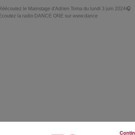
Réécoutez le Mainstage d'Adrien Toma du lundi 3 juin 2024🎧
Ecoutez la radio DANCE ONE sur www.dance
Contin