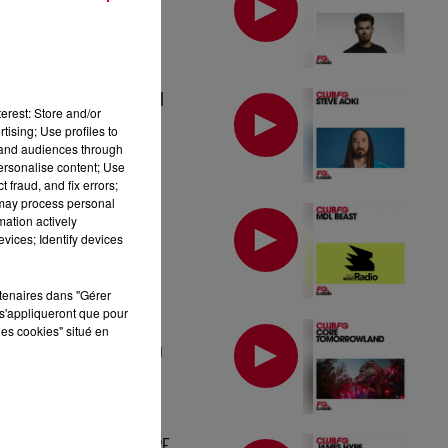
MIX : STEVE AOKI
erest: Store and/or
tising; Use profiles to
tand audiences through
personalise content; Use
 fraud, and fix errors;
 may process personal
MIX : MDL BEAST
mation actively
vices; Identify devices
rtenaires dans "Gérer
s'appliqueront que pour
MIX : CORE
les cookies" situé en
TOMORROWLAND
MIX : JAMES HYPE