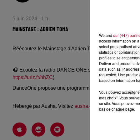
5 juin 2024 - 1 h
MAINSTAGE : ADRIEN TOMA
We and
our (447) partn
access information on a 
select personalised ad
Réécoutez le Mainstage d'Adrien Toma du lundi 3 juin 20
statistics or combinatio
profiles to select person
Deliver and present adv
data such as IP address 
🎧 Ecoutez la radio DANCE ONE sur
www.danceone.fr
, 
requested; Use precise g
https://urlz.fr/hhZC
)
based on information tra
DanceOne propose une programmation dance, EDM, future
Vous pouvez accepter en 
mes choix". Vous pouvez
ce site. Vous pouvez met
Hébergé par Ausha. Visitez
ausha.co/politique-de-confiden
bas de chaque page.