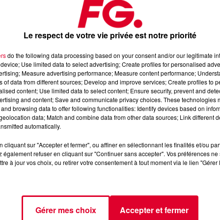
Le respect de votre vie privée est notre priorité
ers
do the following data processing based on your consent and/or our legitimate int
device; Use limited data to select advertising; Create profiles for personalised adver
vertising; Measure advertising performance; Measure content performance; Unders
2024
ns of data from different sources; Develop and improve services; Create profiles to 
alised content; Use limited data to select content; Ensure security, prevent and detect
ertising and content; Save and communicate privacy choices. These technologies
and browsing data to offer following functionalities: Identify devices based on infor
📱 et sur l’Application FG (IOS
https://urlz.fr/hhZx
Google Play
eolocation data; Match and combine data from other data sources; Link different de
nsmitted automatically.
e rave et tech-house
cliquant sur "Accepter et fermer", ou affiner en sélectionnant les finalités et/ou pa
 également refuser en cliquant sur "Continuer sans accepter". Vos préférences ne 
tre à jour vos choix, ou retirer votre consentement à tout moment via le lien "Gérer 
tialite
pour plus d'informations.
Gérer mes choix
Accepter et fermer