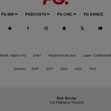
FG MIX
PODCASTS
FG CHIC
FG DANCE
blicité - Agence FG
DAB+
Règlement des jeux
Légal - Confidentiali
Archives
2026
2025
2024
2023
2022
Bob Sinclar
FG FRENCH TOUCH