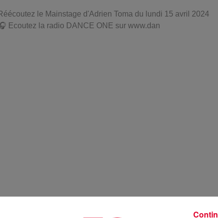
Réécoutez le Mainstage d'Adrien Toma du lundi 15 avril 2024
🎧 Ecoutez la radio DANCE ONE sur www.dan
Contin