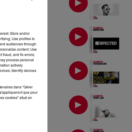
MIX : DEFECTED
erest: Store and/or
tising; Use profiles to
tand audiences through
personalise content; Use
 fraud, and fix errors;
 may process personal
MIX : TOOLROOM
mation actively
vices; Identify devices
rtenaires dans "Gérer
s'appliqueront que pour
MIX : TONY JAY
les cookies" situé en
MIX : FIREBEATZ