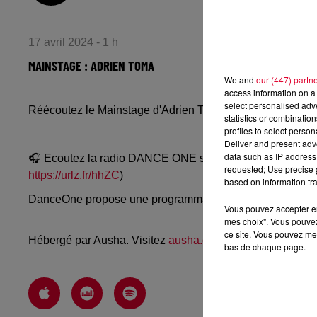
17 avril 2024 - 1 h
MAINSTAGE : ADRIEN TOMA
We and
our (447) partn
access information on a 
select personalised ad
Réécoutez le Mainstage d'Adrien Toma du lundi 15 avril 
statistics or combinatio
profiles to select person
Deliver and present adv
data such as IP address 
🎧 Ecoutez la radio DANCE ONE sur
www.danceone.fr
, 
requested; Use precise g
https://urlz.fr/hhZC
)
based on information tra
DanceOne propose une programmation dance, EDM, futur
Vous pouvez accepter en 
mes choix". Vous pouvez
ce site. Vous pouvez met
Hébergé par Ausha. Visitez
ausha.co/politique-de-confiden
bas de chaque page.