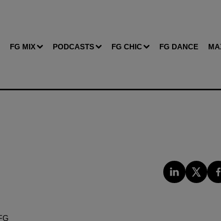
FG MIX
PODCASTS
FG CHIC
FG DANCE
MA
FG