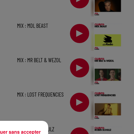
MIX : MDL BEAST
MIX : MR BELT & WEZOL
MIX : LOST FREQUENCIES
1 h
MIX : ROBIN SCHULZ
uer sans accepter