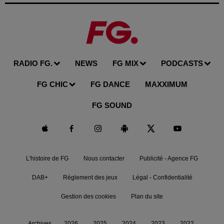
RADIO FG.
NEWS
FG MIX
PODCASTS
FG CHIC
FG DANCE
MAXXIMUM
FG SOUND
L'histoire de FG
Nous contacter
Publicité - Agence FG
DAB+
Règlement des jeux
Légal - Confidentialité
Gestion des cookies
Plan du site
Archives
2026
2025
2024
2023
2022