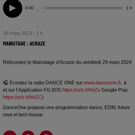
0:00
1 h
30 mars 2024 - 1 h
MAINSTAGE : ACRAZE
Réécoutez le Mainstage d'Acraze du vendredi 29 mars 2024
🎧 Ecoutez la radio DANCE ONE sur
www.danceone.fr
, 📱
et sur l’Application FG (IOS
https://urlz.fr/hhZx
Google Play
https://urlz.fr/hhZC
)
DanceOne propose une programmation dance, EDM, future
rave et tech-house.