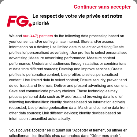
Continuer sans accepter
Le respect de votre vie privée est notre
priorité
MAINSTAGE : ABOVE AND BEYOND
We and
our (447) partners
do the following data processing based on
your consent and/or our legitimate interest: Store and/or access
information on a device; Use limited data to select advertising; Create
profiles for personalised advertising; Use profiles to select personalised
advertising; Measure advertising performance; Measure content
performance; Understand audiences through statistics or combinations
of data from different sources; Develop and improve services; Create
profiles to personalise content; Use profiles to select personalised
content; Use limited data to select content; Ensure security, prevent and
detect fraud, and fix errors; Deliver and present advertising and content;
Save and communicate privacy choices. These technologies may
process personal data such as IP address and browsing data to offer
following functionalities: Identify devices based on information actively
requested; Use precise geolocation data; Match and combine data from
other data sources; Link different devices; Identify devices based on
information transmitted automatically.
Vous pouvez accepter en cliquant sur "Accepter et fermer", ou affiner en
sélectionnant les finalités et/ou partenaires dans "Gérer mes choix".