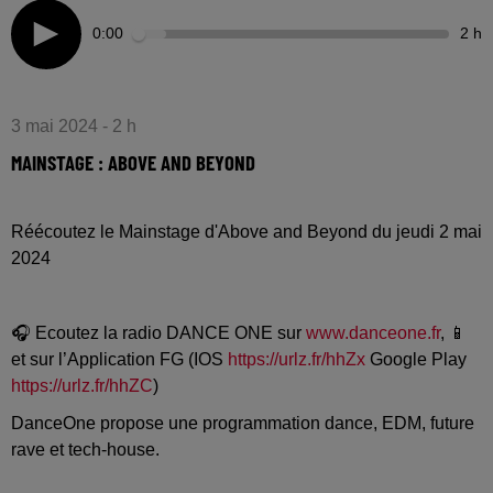
0:00
2 h
3 mai 2024 - 2 h
MAINSTAGE : ABOVE AND BEYOND
Réécoutez le Mainstage d'Above and Beyond du jeudi 2 mai
2024
🎧 Ecoutez la radio DANCE ONE sur
www.danceone.fr
, 📱
et sur l’Application FG (IOS
https://urlz.fr/hhZx
Google Play
https://urlz.fr/hhZC
)
DanceOne propose une programmation dance, EDM, future
rave et tech-house.