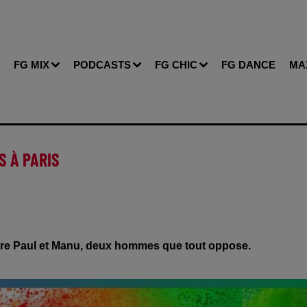
FG MIX
PODCASTS
FG CHIC
FG DANCE
MA
S À PARIS
ntre Paul et Manu, deux hommes que tout oppose.