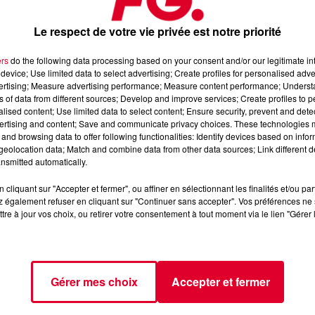
Main dans la m
Crédit :
Main dans la m
Le respect de votre vie privée est notre priorité
ers
do the following data processing based on your consent and/or our legitimate int
device; Use limited data to select advertising; Create profiles for personalised adver
vertising; Measure advertising performance; Measure content performance; Unders
ce de théâtre d’
Alexandre Oppecini
, une
comédie romantiqu
ns of data from different sources; Develop and improve services; Create profiles to 
alised content; Use limited data to select content; Ensure security, prevent and detect
tout oppose.
ertising and content; Save and communicate privacy choices. These technologies
selle. Paul, la trentaine, écume les soirées gays parisiennes
and browsing data to offer following functionalities: Identify devices based on infor
eolocation data; Match and combine data from other data sources; Link different de
nt débarqué dans la capitale, n’assume pas son homosexualité.
nsmitted automatically.
cliquant sur "Accepter et fermer", ou affiner en sélectionnant les finalités et/ou pa
tront à l’épreuve les codes du couple.
 également refuser en cliquant sur "Continuer sans accepter". Vos préférences ne 
tre à jour vos choix, ou retirer votre consentement à tout moment via le lien "Gérer 
re pris par la main dans la rue.
. A travers 7 souvenirs de leur vie ensemble, il nous fait revivre 
Gérer mes choix
Accepter et fermer
9H30 au Théâtre du Marais à Paris jusqu’au 27 Juin et 
19H30
.