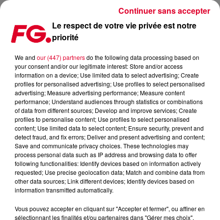
Continuer sans accepter
Le respect de votre vie privée est notre
priorité
MADONNA : UN BIOPIC SUR LA REINE DE LA POP ! (OU PAS)
We and
our (447) partners
do the following data processing based on
your consent and/or our legitimate interest: Store and/or access
Publié : 20 novembre 2024 à 12h36 par Christophe
information on a device; Use limited data to select advertising; Create
HUBERT
profiles for personalised advertising; Use profiles to select personalised
advertising; Measure advertising performance; Measure content
performance; Understand audiences through statistics or combinations
of data from different sources; Develop and improve services; Create
profiles to personalise content; Use profiles to select personalised
content; Use limited data to select content; Ensure security, prevent and
detect fraud, and fix errors; Deliver and present advertising and content;
Save and communicate privacy choices. These technologies may
process personal data such as IP address and browsing data to offer
following functionalities: Identify devices based on information actively
requested; Use precise geolocation data; Match and combine data from
other data sources; Link different devices; Identify devices based on
information transmitted automatically.
Vous pouvez accepter en cliquant sur "Accepter et fermer", ou affiner en
sélectionnant les finalités et/ou partenaires dans "Gérer mes choix".