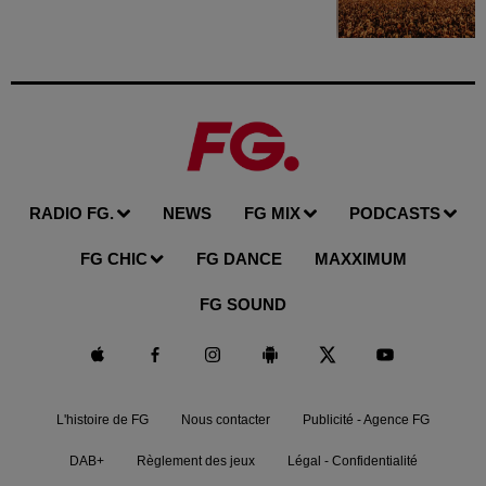
RADIO FG.
NEWS
FG MIX
PODCASTS
FG CHIC
FG DANCE
MAXXIMUM
FG SOUND
L'histoire de FG
Nous contacter
Publicité - Agence FG
DAB+
Règlement des jeux
Légal - Confidentialité