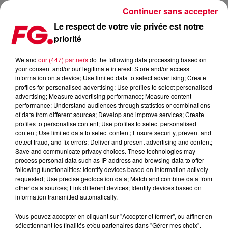
Continuer sans accepter
Le respect de votre vie privée est notre
priorité
MADONNA, DÉVOILE L’INÉDIT LOVE SENSATION
We and
our (447) partners
do the following data processing based on
your consent and/or our legitimate interest: Store and/or access
information on a device; Use limited data to select advertising; Create
profiles for personalised advertising; Use profiles to select personalised
advertising; Measure advertising performance; Measure content
performance; Understand audiences through statistics or combinations
of data from different sources; Develop and improve services; Create
profiles to personalise content; Use profiles to select personalised
content; Use limited data to select content; Ensure security, prevent and
detect fraud, and fix errors; Deliver and present advertising and content;
Save and communicate privacy choices. These technologies may
process personal data such as IP address and browsing data to offer
following functionalities: Identify devices based on information actively
requested; Use precise geolocation data; Match and combine data from
other data sources; Link different devices; Identify devices based on
information transmitted automatically.
Vous pouvez accepter en cliquant sur "Accepter et fermer", ou affiner en
sélectionnant les finalités et/ou partenaires dans "Gérer mes choix".