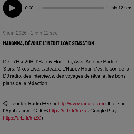
0:00
1 min 12 sec
9 juin 2026 - 1 min 12 sec
MADONNA, DÉVOILE L’INÉDIT LOVE SENSATION
De 17H à 20H, l’Happy Hour FG, Avec Antoine Baduel,
Stars, Mixes Live, cadeaux. L'Happy Hour, c’est le son de la
DJ radio, des interviews, des voyages de rêve, et les bons
plans de la rédaction
🎧 Ecoutez Radio FG sur
http://www.radiofg.com
📱 et sur
l’Application FG (IOS
https://urlz.fr/hhZx
- Google Play
https://urlz.fr/hhZC
)